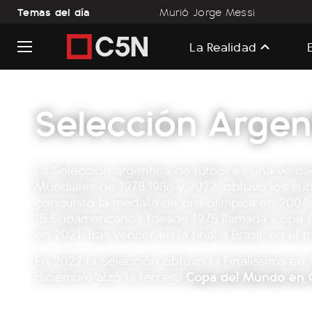
Temas del día
Murió Jorge Messi
La Realidad
Selección Argen
La Selección argentina de fútbol es una ver
Mundiales de 1978,1986 y 2022; obtuvo los su
conquistó la medalla de oro olímpica en 2004 
15 Sudamericanos (desde 1975 llamada Copa A
en 2021, tras vencer en la final a Brasil, en el
En 2022 la Selección obtuvo la Finalissima en W
diciembre alzó la tercera
Copa del Mundo en 