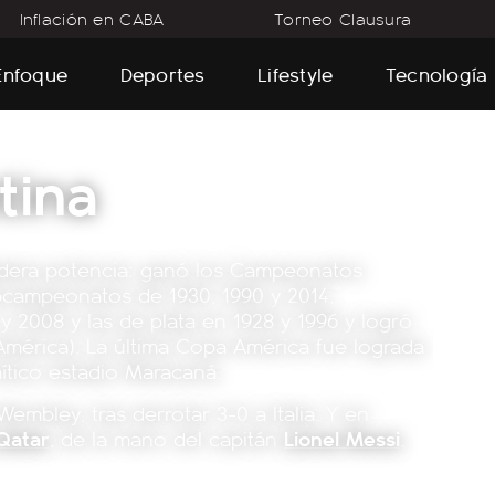
Inflación en CABA
Torneo Clausura
Enfoque
Deportes
Lifestyle
Tecnología
tina
dadera potencia: ganó los Campeonatos
bcampeonatos de 1930, 1990 y 2014,
y 2008 y las de plata en 1928 y 1996 y logró
mérica). La última Copa América fue lograda
 mítico estadio Maracaná.
embley, tras derrotar 3-0 a Italia. Y en
Qatar
, de la mano del capitán
Lionel Messi
.