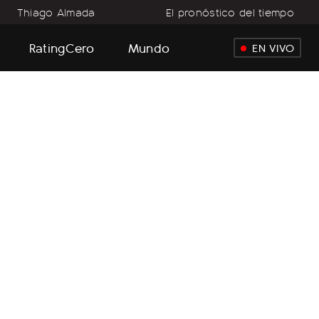
Thiago Almada
El pronóstico del tiempo
RatingCero
Mundo
EN VIVO