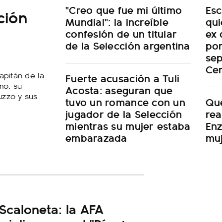
"Creo que fue mi último
Esc
ción
Mundial": la increíble
qui
confesión de un titular
ex 
de la Selección argentina
por
sep
Cer
apitán de la
Fuerte acusación a Tuli
mo: su
Acosta: aseguran que
uzzo y sus
tuvo un romance con un
Qué
jugador de la Selección
rea
mientras su mujer estaba
Enz
embarazada
mu
Scaloneta: la AFA