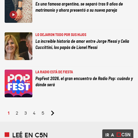
Es una famosa argentina, se separó tras 9 años de
matrimonio y ahora presentó a su nueva pareja
LO DEJARON TODO POR SUS HIJOS
La increíble historia de amor entre Jorge Messi y Celia
Cuccittini, los papás de Lionel Messi
LA RADIO ESTÁ DE FIESTA
PopFest 2026, el gran encuentro de Radio Pop: cuándo y
dónde será
1
2
3
4
5
LEÉ EN C5N
IR A