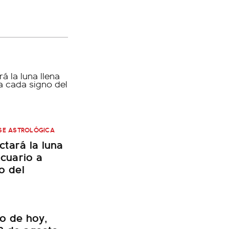
SE ASTROLÓGICA
tará la luna
Acuario a
o del
o de hoy,