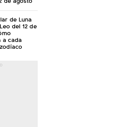
2 de agosto
olar de Luna
Leo del 12 de
cómo
á a cada
 zodíaco