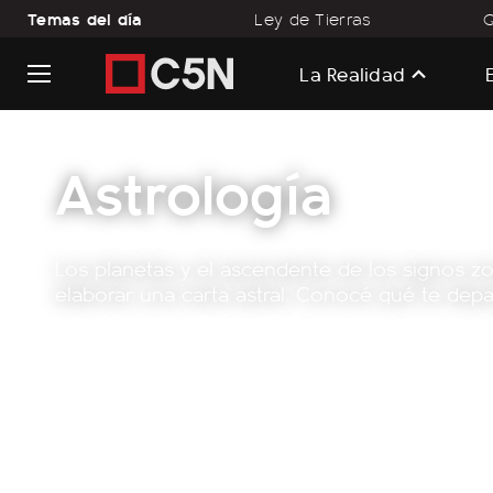
Temas del día
Ley de Tierras
Q
La Realidad
Astrología
Los planetas y el ascendente de los signos zo
elaborar una carta astral. Conocé qué te dep