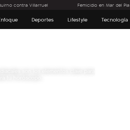
uirno contra Villarruel
Femicidio en Mar del Pla
Enfoque
Deportes
Lifestyle
Tecnología
diacales son los elementos clave para
ara tu horóscopo.