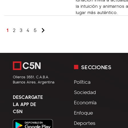
la intuición y animarnos 
lugar más auténtico.
1
2
3
4
5
SECCIONES
Olleros 3551, C.A.B.A.
Política
Buenos Aires, Argentina
Sociedad
DESCARGATE
Economía
LA APP DE
C5N
Enfoque
Deportes