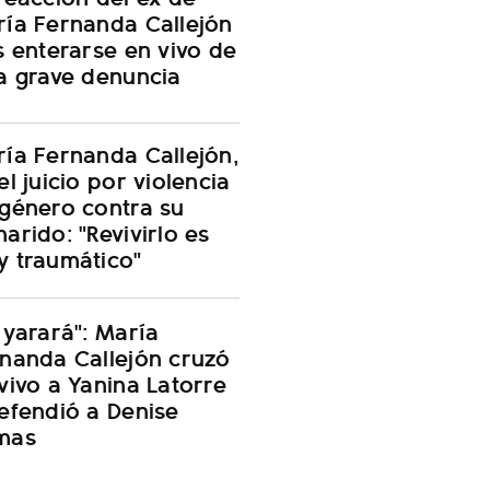
ía Fernanda Callejón
s enterarse en vivo de
a grave denuncia
ía Fernanda Callejón,
el juicio por violencia
género contra su
arido: "Revivirlo es
 traumático"
 yarará": María
nanda Callejón cruzó
vivo a Yanina Latorre
efendió a Denise
mas