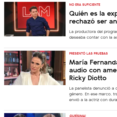
NO ERA SUFICIENTE
Quién es la ex
rechazó ser an
La productora del program
deseaba contar con la act
PRESENTÓ LAS PRUEBAS
María Fernanda 
audio con ame
Ricky Diotto
La panelista denunció a 
género. En ese marco, tr
envió a la actriz con dur
¡DURÍSIMA!