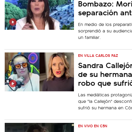
Bombazo: Mori
separación an
En medio de los preparat
sorprendió a su audiencia
un familiar.
EN VILLA CARLOS PAZ
Sandra Callejó
de su hermana
robo que sufri
Las mediáticas protagoniz
que "la Callejón" descon
sufrió su hermana en Có
EN VIVO EN C5N