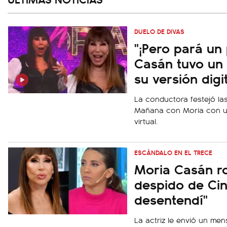
DUELO DE DIVAS
"¡Pero pará un 
Casán tuvo un 
su versión digi
La conductora festejó las
Mañana con Moria con un
virtual.
ESCÁNDALO EN EL TRECE
Moria Casán rom
despido de Cin
desentendí"
La actriz le envió un men