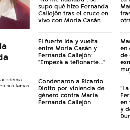
supo qué hizo Fernanda
Mar
Callejón tras el cruce en
tra
vivo con Moria Casán
otr
El fuerte ida y vuelta
Mar
da
entre Moria Casán y
en 
da
Fernanda Callejón:
de 
"Empezá a teflonarte..."
exm
muy
a academia
Condenaron a Ricardo
con sus temas
Diotto por violencia de
"La
género contra María
Fer
Fernanda Callejón
en 
y d
Du