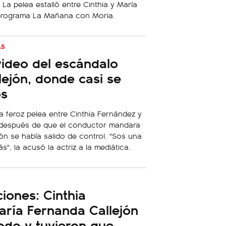
. La pelea estalló entre Cinthia y María
 programa La Mañana con Moria.
AS
video del escándalo
ejón, donde casi se
os
 la feroz pelea entre Cinthia Fernández y
 después de que el conductor mandara
ión se había salido de control. "Sos una
ás", la acusó la actriz a la mediática.
iones: Cinthia
ría Fernanda Callejón
todo y tuvieron que