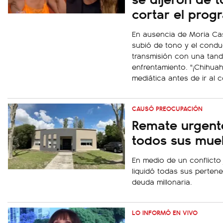
cortar el prog
En ausencia de Moria Casá
subió de tono y el condu
transmisión con una tanda
enfrentamiento. "¡Chihuahu
mediática antes de ir al c
CAUSÓ PREOCUPACIÓN
Remate urgent
todos sus mue
En medio de un conflicto j
liquidó todas sus perten
deuda millonaria.
LO INFORMÓ EN VIVO