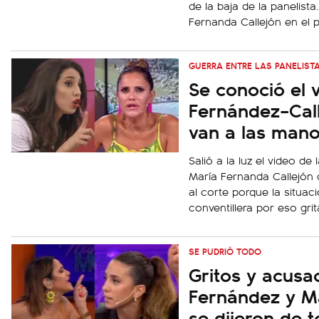
de la baja de la panelista
Fernanda Callejón en el
GUERRA ENTRE LAS PANELIST
Se conoció el 
Fernández–Call
van a las man
Salió a la luz el video de
María Fernanda Callejón
al corte porque la situac
conventillera por eso grit
SE PUDRIÓ TODO
Gritos y acusac
Fernández y Ma
se dijeron de 