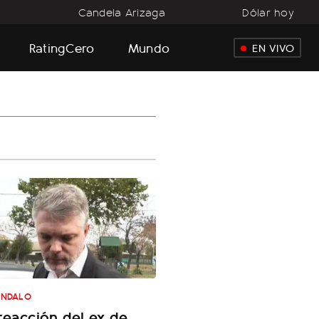
o
Candela Arizaga
Dólar hoy
RatingCero
Mundo
EN VIVO
ÁNDALO
reacción del ex de