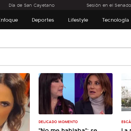
Día de San Cayetano
Sesión en el Senad
Enfoque
Deportes
Lifestyle
Tecnología
DELICADO MOMENTO
ESC
"No me hablaba": se
La 