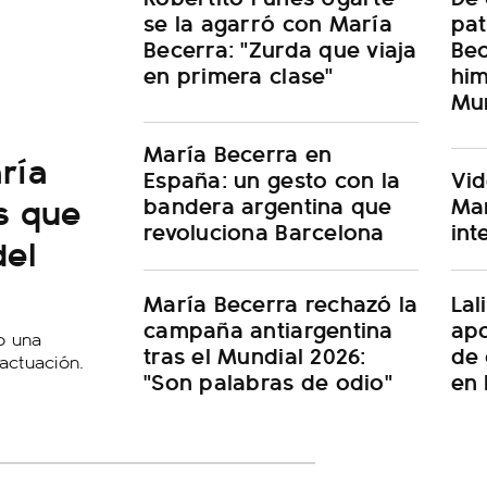
se la agarró con María
pat
Becerra: "Zurda que viaja
Bec
en primera clase"
him
Mu
María Becerra en
ría
España: un gesto con la
Vid
s que
bandera argentina que
Mar
revoluciona Barcelona
int
del
María Becerra rechazó la
Lal
campaña antiargentina
apo
jo una
tras el Mundial 2026:
de 
actuación.
"Son palabras de odio"
en 