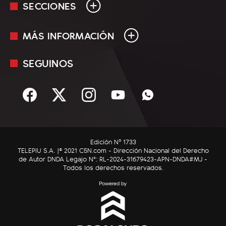
SECCIONES
MÁS INFORMACIÓN
En Vivo
Minuto Uno
SEGUINOS
Mediakit
Política
Términos y condiciones
Sociedad
Rss
Economía
Enfoque
Edición Nº 1733
C5N Autos
TELEPIU S.A. |© 2021 C5N.com - Dirección Nacional del Derecho
de Autor DNDA Legajo N°: RL-2024-31679423-APN-DNDA#MJ -
RatingCero
Todos los derechos reservados.
Deportes
Lifestyle
Astrología