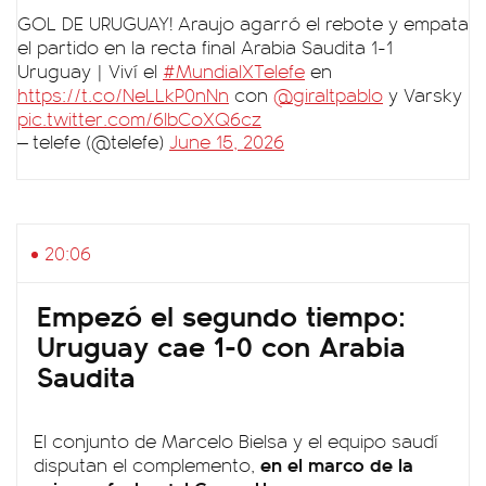
GOL DE URUGUAY! Araujo agarró el rebote y empata
el partido en la recta final Arabia Saudita 1-1
Uruguay | Viví el
#MundialXTelefe
en
https://t.co/NeLLkP0nNn
con
@giraltpablo
y Varsky
pic.twitter.com/6lbCoXQ6cz
— telefe (@telefe)
June 15, 2026
20:06
Empezó el segundo tiempo:
Uruguay cae 1-0 con Arabia
Saudita
El conjunto de Marcelo Bielsa y el equipo saudí
en el marco de la
disputan el complemento,