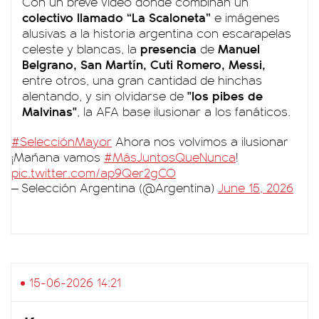
Con un breve video donde combinan un
colectivo llamado “La Scaloneta”
e imágenes
alusivas a la historia argentina con escarapelas
presencia
Manuel
celeste y blancas, la
de
Belgrano, San Martín, Cuti Romero, Messi,
entre otros, una gran cantidad de hinchas
"los pibes de
alentando, y sin olvidarse de
Malvinas"
, la AFA base ilusionar a los fanáticos.
#SelecciónMayor
Ahora nos volvimos a ilusionar
¡Mañana vamos
#MásJuntosQueNunca
!
pic.twitter.com/ap9Qer2gCO
— Selección Argentina (@Argentina)
June 15, 2026
15-06-2026 14:21