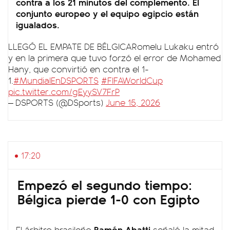
contra a los 21 minutos del complemento. El
conjunto europeo y el equipo egipcio están
igualados.
LLEGÓ EL EMPATE DE BÉLGICARomelu Lukaku entró
y en la primera que tuvo forzó el error de Mohamed
Hany, que convirtió en contra el 1-
1.
#MundialEnDSPORTS
#FIFAWorldCup
pic.twitter.com/gEyySV7FrP
— DSPORTS (@DSports)
June 15, 2026
17:20
Empezó el segundo tiempo:
Bélgica pierde 1-0 con Egipto
Ramón Abatti
El árbitro brasileño
señaló la mitad