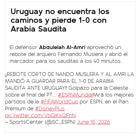
Uruguay no encuentra los
caminos y pierde 1-0 con
Arabia Saudita
Abdulelah Al-Amri
El defensor
aprovechó un
rebote del arquero Fernando Muslera y abrió el
marcador para los sauditas a los 40 minutos.
¡¡REBOTE CORTO DE NANDO MUSLERA Y AL AMRI LA
MANDÓ A GUARDAR PARA EL 1-0 DE ARABIA
SAUDITA ANTE URUGUAY!! Golpazo para la Celeste
sobre el final del PT...
#ESPNMundial
Mirá los mejores
partidos de la
#FIFAWorldCup
por ESPN, en el Plan
Premium de
#DisneyPlus
pic.twitter.com/VbQiKsQFnN
— SportsCenter (@SC_ESPN)
June 15, 2026