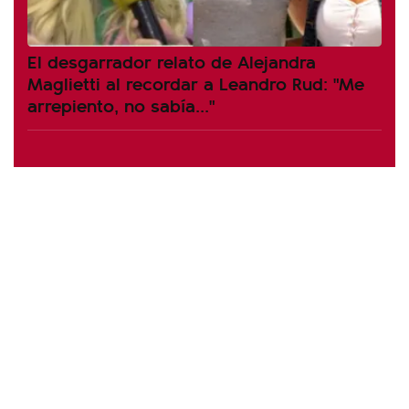
El desgarrador relato de Alejandra
Maglietti al recordar a Leandro Rud: "Me
arrepiento, no sabía..."