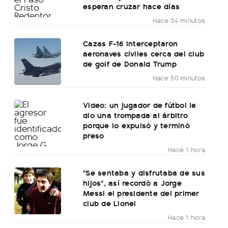
esperan cruzar hace días
Hace 34 minutos
Cazas F-16 interceptaron
aeronaves civiles cerca del club
de golf de Donald Trump
Hace 50 minutos
Video: un jugador de fútbol le
dio una trompada al árbitro
porque lo expulsó y terminó
preso
Hace 1 hora
"Se sentaba y disfrutaba de sus
hijos", así recordó a Jorge
Messi el presidente del primer
club de Lionel
Hace 1 hora