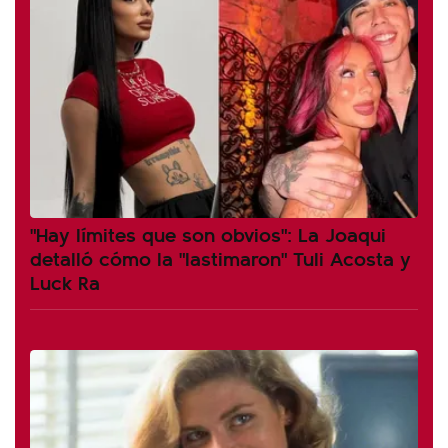
"Hay límites que son obvios": La Joaqui
detalló cómo la "lastimaron" Tuli Acosta y
Luck Ra