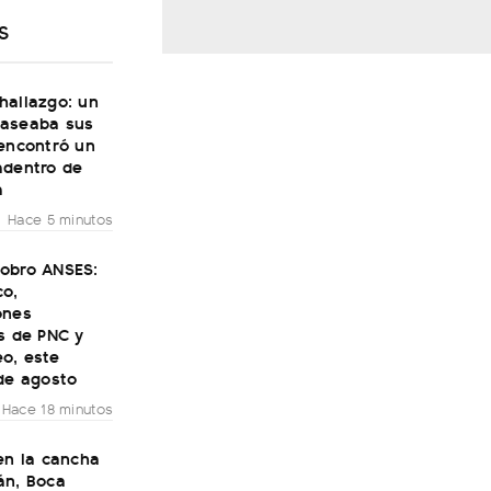
S
hallazgo: un
aseaba sus
 encontró un
adentro de
a
Hace 5 minutos
obro ANSES:
co,
ones
s de PNC y
o, este
de agosto
Hace 18 minutos
en la cancha
án, Boca