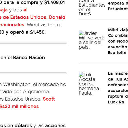
0 para la compra y $1.408,01
empata 0
Estudian
baja
el
y tras
e de Estados Unidos, Donald
 nacionales
. Mientras tanto,
Milei via
30 y operó a $1.450
.
Colombia:
con Noboa
asunción
Espriella
0 en el Banco Nación
La madre
de Tuli A
en Washington, el mercado no
defendier
acusacio
ntado por el gobierno
ruptura d
Scott
los Estados Unidos,
Luck Ra
$s20 mil millones
.
os en dólares
acciones
y las