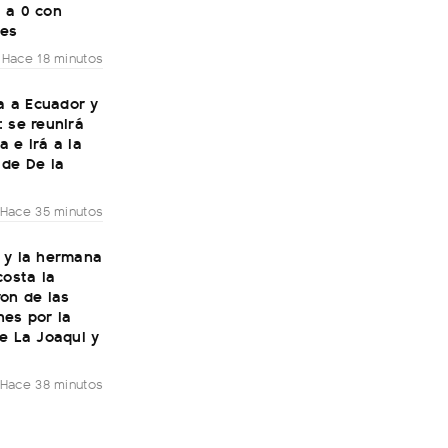
 a 0 con
tes
Hace 18 minutos
ja a Ecuador y
 se reunirá
 e irá a la
 de De la
Hace 35 minutos
 y la hermana
costa la
on de las
nes por la
e La Joaqui y
Hace 38 minutos