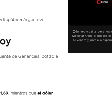
la República Argentina
00:00
⭕En medio del tercer show d
hoy
Movistar Arena, el público can
se vende” y junto a la españ
ocurrió a dos días de la votac
Tierras.
cuenta de Ganancias, cotizó a
61,69
el dólar
, mientras que