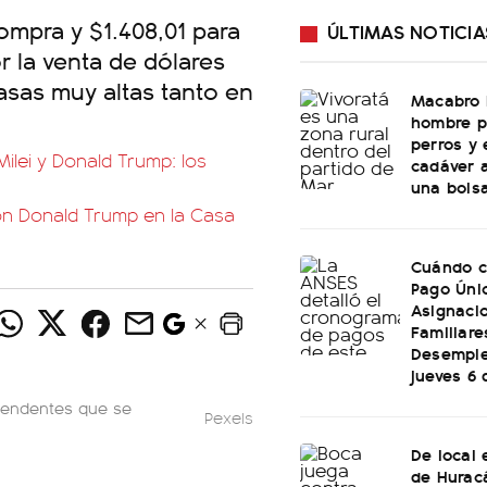
compra y $1.408,01 para
ÚLTIMAS NOTICIA
r la venta de dólares
asas muy altas tanto en
Macabro 
hombre p
perros y
ilei y Donald Trump: los
cadáver 
una bols
con Donald Trump en la Casa
Cuándo c
Pago Úni
Asignaci
Familiare
Desemple
jueves 6 
scendentes que se
Pexels
De local 
de Hurac