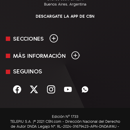
Buenos Aires, Argentina
DESCARGATE LA APP DE C5N
SECCIONES
MÁS INFORMACIÓN
En Vivo
Minuto Uno
SEGUINOS
Mediakit
Política
Términos y condiciones
Sociedad
Rss
Economía
Enfoque
Edición Nº 1733
C5N Autos
TELEPIU S.A. |© 2021 C5N.com - Dirección Nacional del Derecho
de Autor DNDA Legajo N°: RL-2024-31679423-APN-DNDA#MJ -
RatingCero