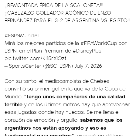
¡¡¡REMONTADA ÉPICA DE LA SCALONETA!!!
¡¡¡CABEZAZO GOLEADOR AGÓNICO DE ENZO
FERNÁNDEZ PARA EL 3-2 DE ARGENTINA VS. EGIPTO!!!
#ESPNMundial
Mirá los mejores partidos de la
#FIFAWorldCup
por
ESPN, en el Plan Premium de
#DisneyPlus
pic.twitter.com/KI15rXIOzt
— SportsCenter (@SC_ESPN)
July 7, 2026
Con su tanto, el mediocampista de Chelsea
convirtió su primer gol en lo que va de la Copa del
Tengo unos compañeros de una calidad
Mundo. "
terrible
y en los últimos metros hay que aprovechar
esas jugadas donde hay huecos. Se me llena el
sabemos que los
corazón de emoción y orgullo,
argentinos nos están apoyando y eso es
fundamental para nosotros",
expresó en diálogo