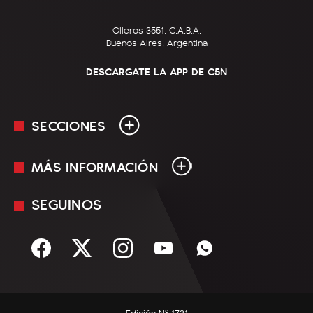
Olleros 3551, C.A.B.A.
Buenos Aires, Argentina
DESCARGATE LA APP DE C5N
SECCIONES
MÁS INFORMACIÓN
En Vivo
Minuto Uno
SEGUINOS
Mediakit
Política
Términos y condiciones
Sociedad
Rss
Economía
Enfoque
Edición Nº 1731