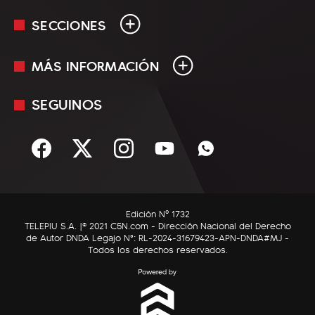
SECCIONES
MÁS INFORMACIÓN
En Vivo
Minuto Uno
SEGUINOS
Mediakit
Política
Términos y condiciones
Sociedad
Rss
Economía
Enfoque
Edición Nº 1732
C5N Autos
TELEPIU S.A. |© 2021 C5N.com - Dirección Nacional del Derecho
de Autor DNDA Legajo N°: RL-2024-31679423-APN-DNDA#MJ -
RatingCero
Todos los derechos reservados.
Deportes
Lifestyle