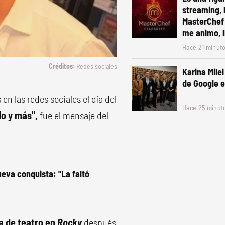
streaming, l
MasterChef 
me animo, l
Hace 21 minut
Redes sociales
Karina Milei
de Google e
n las redes sociales el día del
Hace 25 minut
do y más",
fue el mensaje del
ueva conquista: "La faltó
 de teatro en
Rocky
después