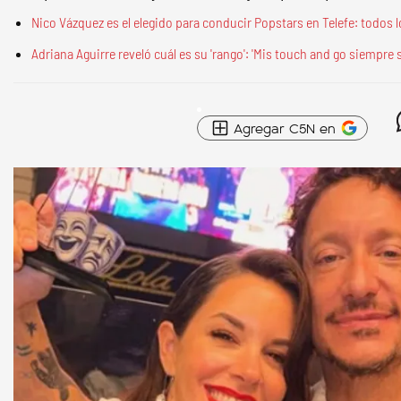
Nico Vázquez es el elegido para conducir Popstars en Telefe: todos l
Adriana Aguirre reveló cuál es su 'rango': 'Mis touch and go siempre
Agregar C5N en