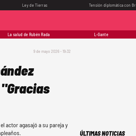
Ley de Tierras
Tensión diplomática con Br
La salud de Rubén Rada
L-Gante
9 de mayo 2026 - 19:32
nández
 "Gracias
l actor agasajó a su pareja y
mpleaños.
ÚLTIMAS NOTICIAS