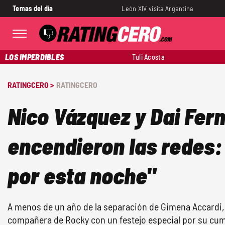
Temas del día
León XIV visita Argentina
LOS IMPERDIBLES
Tuli Acosta
RATINGCERO >
RATINGCERO
Nico Vázquez y Dai Fer
encendieron las redes:
por esta noche"
A menos de un año de la separación de Gimena Accardi, e
compañera de Rocky con un festejo especial por su cu