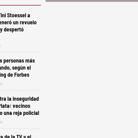
Tini Stoessel a
eneró un revuelo
y despertó
s
as personas más
undo, según el
ing de Forbes
os
ra la inseguridad
Plata: vecinos
o una reja policial
os
a de la TV y el