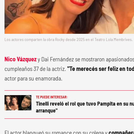
Los actores comparten la obra Rocky desde 2025 en el Teatro Lola Membrives.
Nico Vázquez
y Dai Fernández se mostraron apasionados e
cumpleaños 37 de la actriz.
"Te merecés ser feliz en to
actor para su enamorada.
TE PUEDE INTERESAR:
Tinelli reveló el rol que tuvo Pampita en su n
arranque"
El actor blanqueó su romance con su colega y
compañera