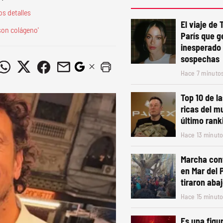
os detalles
El viaje de 
 son colágeno'
París que g
inesperado 
sospechas
Hace 7 minuto
Top 10 de l
ricas del m
último rank
Hace 13 minut
Marcha cont
en Mar del 
tiraron abaj
Hace 15 minut
Es una figur