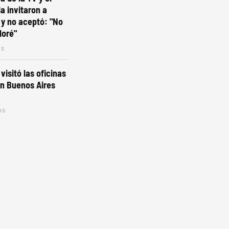
a invitaron a
y no aceptó: "No
loré"
os
 visitó las oficinas
n Buenos Aires
os