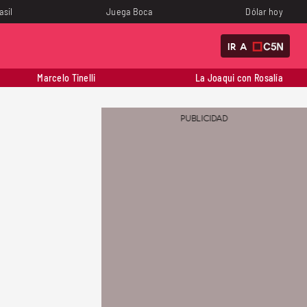
asil
Juega Boca
Dólar hoy
IR A
Marcelo Tinelli
La Joaqui con Rosalía