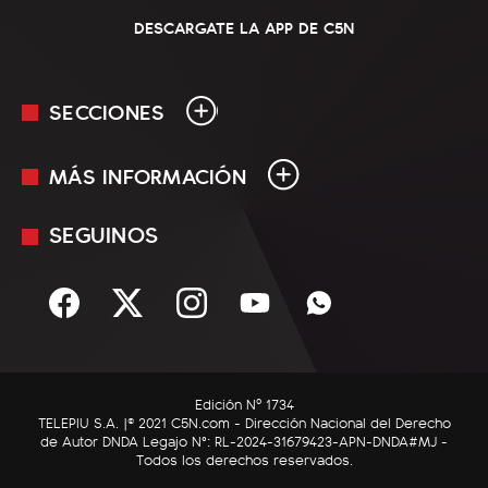
DESCARGATE LA APP DE C5N
SECCIONES
MÁS INFORMACIÓN
En Vivo
Minuto Uno
SEGUINOS
Mediakit
Política
Términos y condiciones
Sociedad
Rss
Economía
Enfoque
Edición Nº 1734
C5N Autos
TELEPIU S.A. |© 2021 C5N.com - Dirección Nacional del Derecho
de Autor DNDA Legajo N°: RL-2024-31679423-APN-DNDA#MJ -
RatingCero
Todos los derechos reservados.