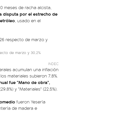
0 meses de racha alcista,
la disputa por el estrecho de
petróleo
, usado en el
specto de marzo y 30,2%
INDEC
erales acumulan una inflación
los materiales subieron 7,8%.
nual fue "Mano de obra",
29,8%) y "Materiales" (22,5%).
promedio
fueron Yesería
pintería de madera e