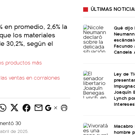
ÚLTIMAS NOTICIA
% en promedio, 2,6% la
Qué dijo 
 que los materiales
Neumann 
escándal
de 30,2%, según el
Facundo 
Candela 
los productos más
Ley de Ti
: las ventas en corralones
presenta
impugnac
Joaquín 
Lynch por
intereses
Macabro 
bril de 2025.
hombre p