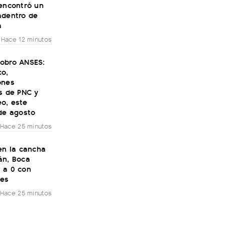
 encontró un
adentro de
a
Hace 12 minutos
obro ANSES:
co,
ones
s de PNC y
o, este
de agosto
Hace 25 minutos
en la cancha
án, Boca
 a 0 con
tes
Hace 25 minutos