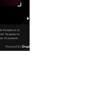
01:21
a proyección frente al Congreso,
Choque de colectivos de la línea 28 a m
intas organizaciones y artivistas
de la Rosada ➡️ Por el impacto, hubo s
staron su rechazo al proyecto que
heridos y el SAME debió trabajar en el lu
odificar la Ley de Tierras. 🇦🇷 Se
er cómo convocaron a movilizarse
 de agosto con una proyección de
en el Congreso que mostraba a las
 y las inscripciones: “las Malvinas
ntinas. Los desaparecidos también.
del territorio, también”. 📹 xartivistas