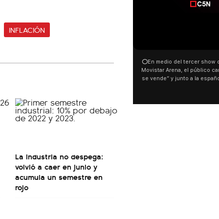
INFLACIÓN
00:00
00:32
⭕En medio del tercer show de Rosalia en el
Con un
Movistar Arena, el público cantó “la patria no
dist
se vende” y junto a la española. El momento
manife
ocurrió a dos días de la votación de la Ley de
busca m
Tierras.
pudo v
este 6
luces 
Malvinas
son arge
El resto 
La industria no despega:
volvió a caer en junio y
acumula un semestre en
rojo