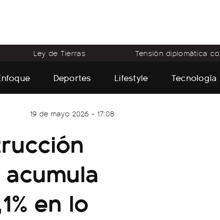
Ley de Tierras
Tensión diplomática con
Enfoque
Deportes
Lifestyle
Tecnología
19 de mayo 2026 - 17:08
trucción
 y acumula
1% en lo