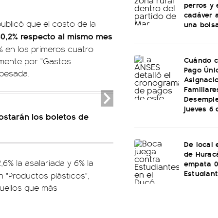
perros y
cadáver 
publicó que el costo de la
una bols
 30,2% respecto al mismo mes
% en los primeros cuatro
Cuándo c
lmente por "Gastos
Pago Úni
 pesada.
Asignaci
Familiare
Desemple
jueves 6 
starán los boletos de
De local 
de Hurac
2,6% la asalariada y 6% la
empata 0
Estudian
n "Productos plásticos",
quellos que más