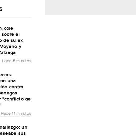
S
Nicole
sobre el
o de su ex
Moyano y
Arizaga
Hace 5 minutos
erras:
ron una
ión contra
Benegas
 "conflicto de
"
Hace 11 minutos
hallazgo: un
aseaba sus