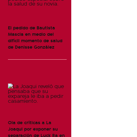
El pedido de Bautista
Mascia en medio del
difícil momento de salud
de Denisse González
Ola de críticas a La
Joaqui por exponer su
separación de Luck Ra en