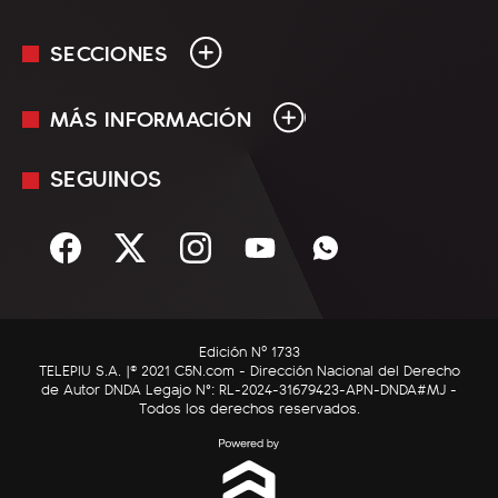
SECCIONES
MÁS INFORMACIÓN
En Vivo
Minuto Uno
SEGUINOS
Mediakit
Política
Términos y condiciones
Sociedad
Rss
Economía
Enfoque
Edición Nº 1733
C5N Autos
TELEPIU S.A. |© 2021 C5N.com - Dirección Nacional del Derecho
de Autor DNDA Legajo N°: RL-2024-31679423-APN-DNDA#MJ -
RatingCero
Todos los derechos reservados.
Deportes
Lifestyle