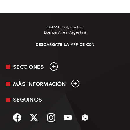
Olleros 3551, C.A.B.A.
Buenos Aires, Argentina
DESCARGATE LA APP DE C5N
SECCIONES
MÁS INFORMACIÓN
En Vivo
Minuto Uno
SEGUINOS
Mediakit
Política
Términos y condiciones
Sociedad
Rss
Economía