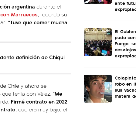
ante futu
ción argentina
durante el
expropia
l con
Marruecos
, recordó su
"Tuve que comer mucha
tar.
El Gobie
pudo con
Fuego: s
desalojos
expropia
ndente definición de Chiqui
Colapinto
robo en I
de Chile y ahora se
sus vacac
"Me
o que tenía con Vélez.
matera d
Firmé contrato en 2022
rda.
ntrato
, que era muy bajo, el