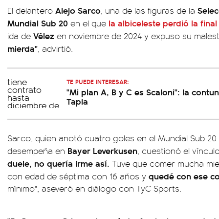
Alejo Sarco
Selec
El delantero
, una de las figuras de la
Mundial Sub 20
la albiceleste perdió la fina
en el que
Vélez
ida de
en noviembre de 2024 y expuso su males
mierda"
, advirtió.
TE PUEDE INTERESAR:
"Mi plan A, B y C es Scaloni": la contu
Tapia
Sarco, quien anotó cuatro goles en el Mundial Sub 20 
Bayer Leverkusen
desempeña en
, cuestionó el víncul
duele, no quería irme así.
Tuve que comer mucha mie
quedé con ese co
con edad de séptima con 16 años y
mínimo", aseveró en diálogo con TyC Sports.