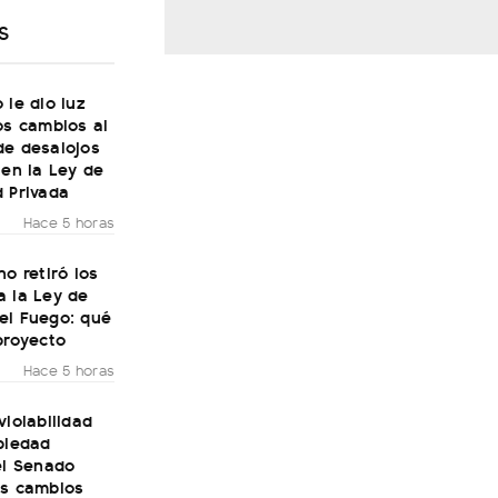
S
 le dio luz
os cambios al
de desalojos
 en la Ley de
 Privada
Hace 5 horas
no retiró los
a la Ley de
el Fuego: qué
proyecto
Hace 5 horas
violabilidad
piedad
el Senado
os cambios