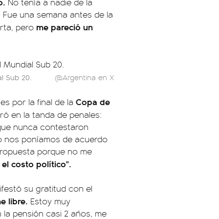
o.
No tenía a nadie de la
. Fue una semana antes de la
me pareció un
erta, pero
al Sub 20.
@Argentina en X
Copa de
es por la final de la
ró en la tanda de penales:
 que nunca contestaron
 no nos poníamos de acuerdo
a propuesta porque no me
el costo político".
ifestó su gratitud con el
e libre.
Estoy muy
n la pensión casi 2 años, me