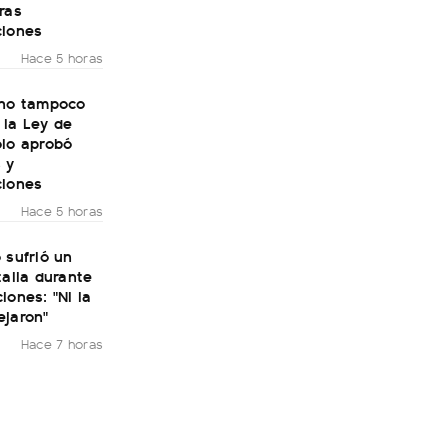
ras
ciones
Hace 5 horas
rno tampoco
 la Ley de
olo aprobó
 y
ciones
Hace 5 horas
 sufrió un
talia durante
iones: "Ni la
ejaron"
Hace 7 horas