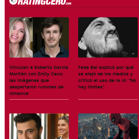
Vinculan a Roberto García
Fede Bal explicó por qué
Moritán con Emily Ceco:
se alejó de los medios y
las imágenes que
criticó el uso de la IA: "No
despertaron rumores de
hay límites"
romance