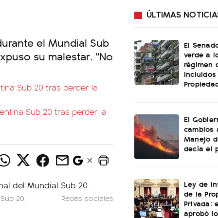
ÚLTIMAS NOTICIA
 durante el Mundial Sub
El Senado
y expuso su malestar. "No
verde a l
régimen 
incluidos
Propiedad
tina Sub 20 tras perder la
ntina Sub 20 tras perder la
El Gobier
cambios 
Manejo d
decía el 
Ley de In
de la Pro
 Sub 20.
Redes sociales
Privada: 
aprobó l