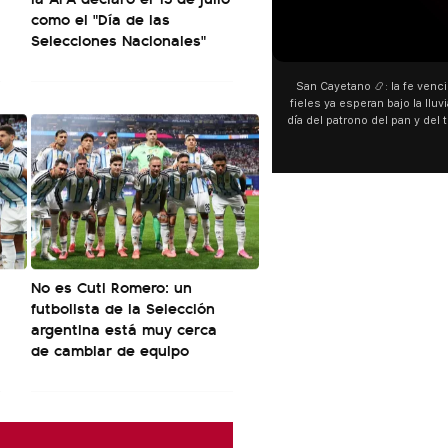
como el "Día de las
Selecciones Nacionales"
00:00
00:00
San Cayetano 📿: la fe venció al agua y los
“Preferís la joda y yo preferí
fieles ya esperan bajo la lluvia ➡️ A horas del
¿Indirecta para Luck Ra? La Jo
día del patrono del pan y del trabajo, miles de
"Te vi", su nueva colaboraci
personas acampan en Liniers para agradecer
Callejero Fino, y las redes no
y pedir. 🎙️ @bernardomagnago
encontrar similitudes entre la
declaraciones que hizo tras s
del cantante cordobés. 🗣️ 
"hablamos idiomas distintos"
hago falta" despertaron to
especulaciones entre sus s
aunque la artista no confirmó
esté inspirado en su exparej
No es Cuti Romero: un
pensás? 🥺
futbolista de la Selección
argentina está muy cerca
de cambiar de equipo