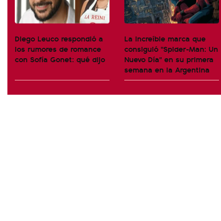
Diego Leuco respondió a
La increíble marca que
los rumores de romance
consiguió "Spider-Man: Un
con Sofía Gonet: qué dijo
Nuevo Día" en su primera
semana en la Argentina