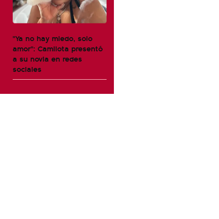
"Ya no hay miedo, solo
amor": Camilota presentó
a su novia en redes
sociales