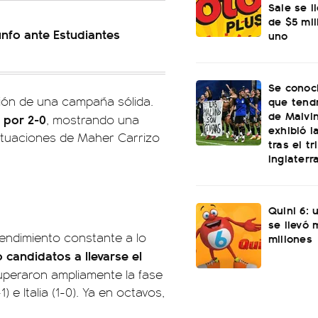
Sale se l
de $5 mi
unfo ante Estudiantes
uno
Se conoci
vión de una campaña sólida.
que tend
de Malvi
 por 2-0
, mostrando una
exhibió l
ctuaciones de Maher Carrizo
tras el t
Inglaterr
Quini 6: 
se llevó
rendimiento constante a lo
millones
candidatos a llevarse el
uperaron ampliamente la fase
) e Italia (1-0). Ya en octavos,