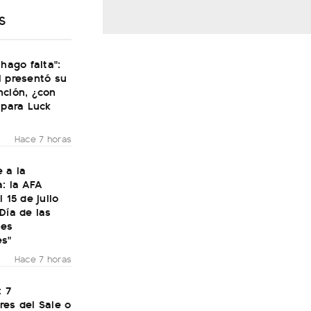
S
 hago falta":
i presentó su
nción, ¿con
 para Luck
Hace 7 horas
 a la
: la AFA
 15 de julio
Día de las
nes
es"
Hace 7 horas
: 7
res del Sale o