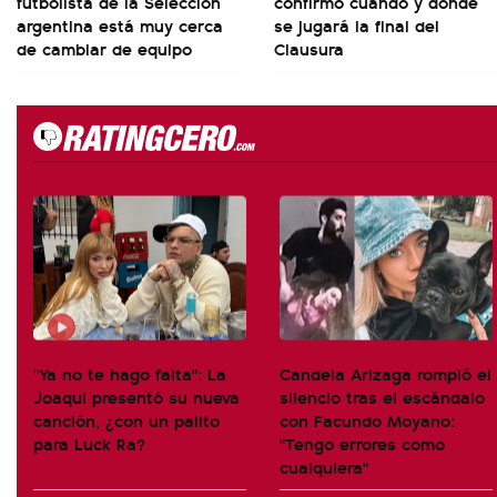
futbolista de la Selección
confirmó cuándo y dónde
argentina está muy cerca
se jugará la final del
de cambiar de equipo
Clausura
"Ya no te hago falta": La
Candela Arizaga rompió el
Joaqui presentó su nueva
silencio tras el escándalo
canción, ¿con un palito
con Facundo Moyano:
para Luck Ra?
"Tengo errores como
cualquiera"