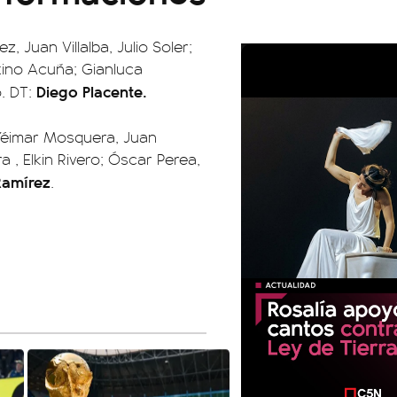
, Juan Villalba, Julio Soler;
tino Acuña; Gianluca
Diego Placente.
o. DT:
 Yéimar Mosquera, Juan
 , Elkin Rivero; Óscar Perea,
Ramírez
.