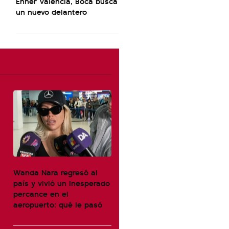
Enner Valencia, Boca busca
un nuevo delantero
Wanda Nara regresó al
país y vivió un inesperado
percance en el
aeropuerto: qué le pasó