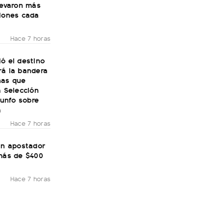
levaron más
llones cada
Hace 7 horas
ó el destino
rá la bandera
nas que
a Selección
riunfo sobre
a
Hace 7 horas
un apostador
 más de $400
Hace 7 horas