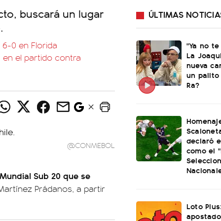
cto, buscará un lugar
ÚLTIMAS NOTICIA
.
 6-0 en Florida
"Ya no te
La Joaqu
 en el partido contra
nueva ca
un palito
Ra?
Homenaje
Scaloneta
declaró el
@CONMEBOL
como el "
Seleccio
Nacional
 Mundial Sub 20 que se
Martínez Prádanos, a partir
Loto Plus
apostado