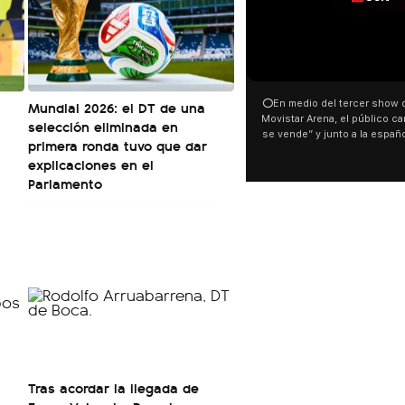
00:00
Mundial 2026: el DT de una
⭕En medio del tercer show de R
Movistar Arena, el público cantó 
selección eliminada en
se vende” y junto a la española
primera ronda tuvo que dar
ocurrió a dos días de la votació
explicaciones en el
Tierras.
Parlamento
Tras acordar la llegada de