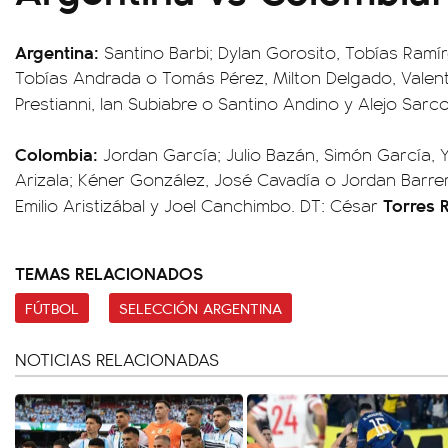
Argentina:
Santino Barbi; Dylan Gorosito, Tobías Ramírez
Tobías Andrada o Tomás Pérez, Milton Delgado, Valen
Prestianni, Ian Subiabre o Santino Andino y Alejo Sarc
Colombia:
Jordan García; Julio Bazán, Simón García,
Arizala; Kéner González, José Cavadía o Jordan Barrera
Torres 
Emilio Aristizábal y Joel Canchimbo. DT: César
TEMAS RELACIONADOS
FÚTBOL
SELECCIÓN ARGENTINA
NOTICIAS RELACIONADAS