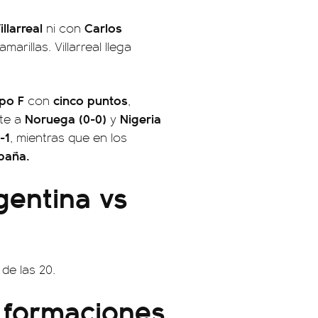
illarreal
Carlos
ni con
rillas. Villarreal llega
po F
cinco puntos
con
,
Noruega (0-0)
Nigeria
te a
y
-1
, mientras que en los
spaña.
gentina vs
 de las 20.
 formaciones