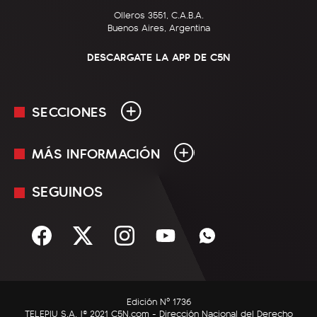
Olleros 3551, C.A.B.A.
Buenos Aires, Argentina
DESCARGATE LA APP DE C5N
SECCIONES
MÁS INFORMACIÓN
En Vivo
Minuto Uno
SEGUINOS
Mediakit
Política
Términos y condiciones
Sociedad
Rss
Economía
Enfoque
Edición Nº 1736
C5N Autos
TELEPIU S.A. |© 2021 C5N.com - Dirección Nacional del Derecho