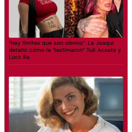
"Hay límites que son obvios": La Joaqui
detalló cómo la "lastimaron" Tuli Acosta y
Luck Ra