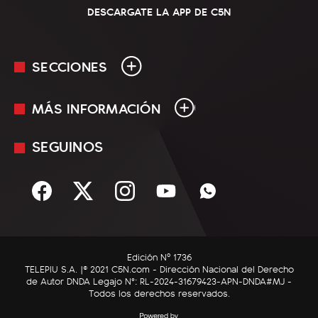
DESCARGATE LA APP DE C5N
SECCIONES
MÁS INFORMACIÓN
En Vivo
Minuto Uno
SEGUINOS
Mediakit
Política
Términos y condiciones
Sociedad
Rss
Economía
Enfoque
Edición Nº 1736
C5N Autos
TELEPIU S.A. |© 2021 C5N.com - Dirección Nacional del Derecho
de Autor DNDA Legajo N°: RL-2024-31679423-APN-DNDA#MJ -
RatingCero
Todos los derechos reservados.
Deportes