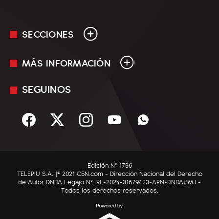
SECCIONES
MÁS INFORMACIÓN
En Vivo
Minuto Uno
SEGUINOS
Mediakit
Política
Términos y condiciones
Sociedad
Rss
Economía
Enfoque
Edición Nº 1736
C5N Autos
TELEPIU S.A. |© 2021 C5N.com - Dirección Nacional del Derecho
de Autor DNDA Legajo N°: RL-2024-31679423-APN-DNDA#MJ -
RatingCero
Todos los derechos reservados.
Deportes