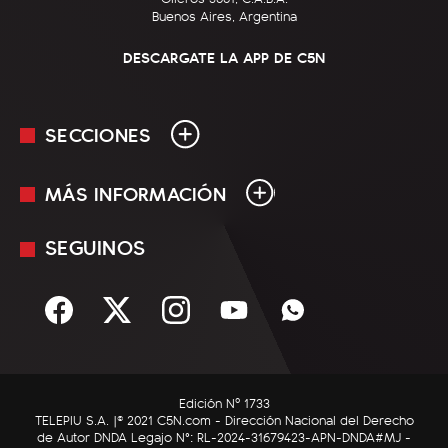
Buenos Aires, Argentina
DESCARGATE LA APP DE C5N
SECCIONES
MÁS INFORMACIÓN
En Vivo
Minuto Uno
SEGUINOS
Mediakit
Política
Términos y condiciones
Sociedad
Rss
Economía
Enfoque
Edición Nº 1733
C5N Autos
TELEPIU S.A. |© 2021 C5N.com - Dirección Nacional del Derecho
de Autor DNDA Legajo N°: RL-2024-31679423-APN-DNDA#MJ -