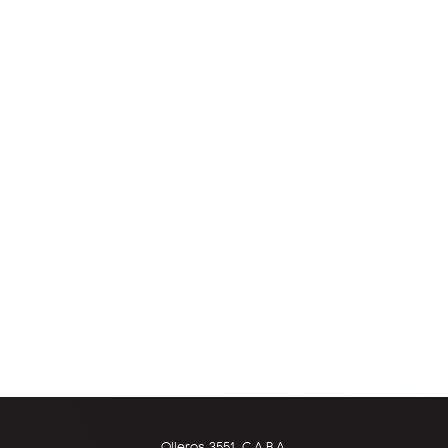
Olleros 3551, C.A.B.A.