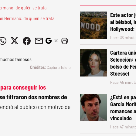
ermano: de quién se trata
Este actor 
an Hermano: de quién se trata
al béisbol, 
Hollywood: 
Hace 36 minut
Cartera úni
Selección: 
bolso de Fe
Captura Telefe
Stoessel
Hace 45 minut
para conseguir los
se filtraron dos nombres de
¿Está en pa
García Mori
rendió al público con motivo de
romances a 
vinculado
Hace 47 minut