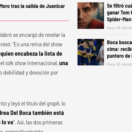
Se filtró cu
Moro tras la salida de Juanicar
ganar Tom 
Spider-Man
Hace 48 minut
alabró se encargó de revelar la
Boca busca 
resó: "Es una reina del show
cima: recibe
quien encabeza la lista de
puntero de 
del
talk show
internacional,
una
Hace 52 minut
vo debilidad y devoción por
tó y leyó el título del
graph
, lo
rea Del Boca también está
 lo ve
". Así, las dos primeras
os, respectivamente.