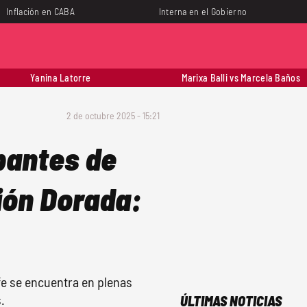
Inflación en CABA
Interna en el Gobierno
Yanina Latorre
Marixa Balli vs Marcela Baños
2 de octubre 2025 - 15:21
ipantes de
ión Dorada:
efe se encuentra en plenas
.
ÚLTIMAS NOTICIAS