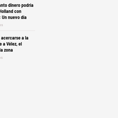
ánto dinero podría
Holland con
: Un nuevo día
os
acercarse a la
 a Vélez, el
la zona
os