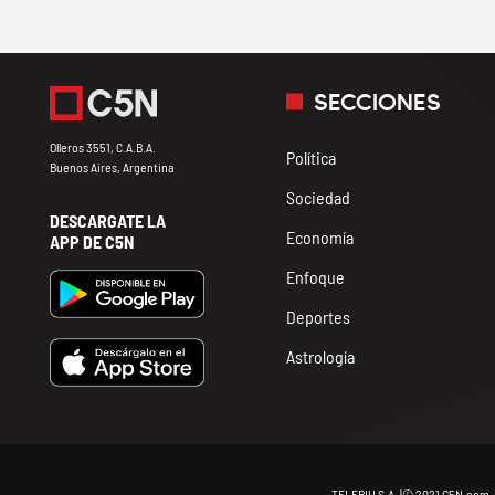
SECCIONES
Olleros 3551, C.A.B.A.
Política
Buenos Aires, Argentina
Sociedad
DESCARGATE LA
Economía
APP DE C5N
Enfoque
Deportes
Astrología
TELEPIU S.A. |© 2021 C5N.com 