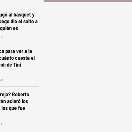
jugó al básquet y
luego dio el salto a
quién es
os
ca para ver a la
cuánto cuesta el
ndi de Tini
os
reja? Roberto
tán aclaró los
los que fue
os