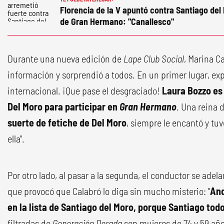
Florencia de la V apuntó contra Santiago del 
de Gran Hermano: "Canallesco"
Durante una nueva edición de
Lape Club Social
, Marina C
información y sorprendió a todos. En un primer lugar, exp
internacional. ¡Que pase el desgraciado!
Laura Bozzo es 
Del Moro para participar en
Gran Hermano
. Una reina 
suerte de fetiche de Del Moro
, siempre le encantó y tu
ella".
Por otro lado, al pasar a la segunda, el conductor se adelan
que provocó que Calabró lo diga sin mucho misterio: "
And
en la lista de Santiago del Moro, porque Santiago todo
filtradas de
Generación Dorada
son mujeres de 74 y 59 añ