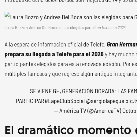
Laura Bozzo y Andrea Del Boca son las elegidas para
Gran Hermano 2026
.
A la espera de información oficial de Telefe,
Gran Herman
prepara su llegada a Telefe
para el 2026
y hay mucho m
participantes elegidos para esta renovada edición. Por e
múltiples famosos y que regrese algún antiguo integrant
SE VIENE GH, GENERACIÓN DORADA: LAS FA
PARTICIPAR
#LapeClubSocial
@sergiolapegue
pic.
— América TV (@AmericaTV)
Octobe
El dramático momento 