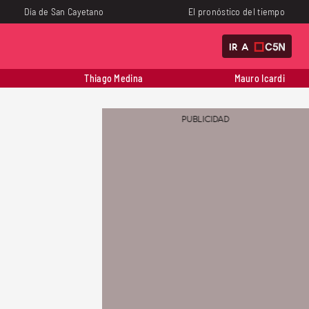
Día de San Cayetano
El pronóstico del tiempo
IR A
Thiago Medina
Mauro Icardi