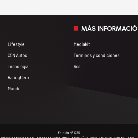
MÁS INFORMACIÓ
Lifestyle
Mediakit
C5N Autos
Términos y condiciones
Tecnología
Rss
RatingCero
Mundo
Edición Nº 1735
- Dirección Nacional del Derecho de Autor DNDA Legajo N°: RL-2024-31679423-APN-DNDA#MJ - 