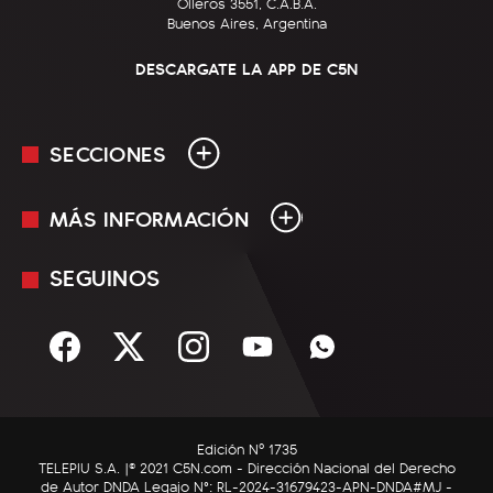
Olleros 3551, C.A.B.A.
Buenos Aires, Argentina
DESCARGATE LA APP DE C5N
SECCIONES
MÁS INFORMACIÓN
En Vivo
Minuto Uno
SEGUINOS
Mediakit
Política
Términos y condiciones
Sociedad
Rss
Economía
Enfoque
Edición Nº 1735
C5N Autos
TELEPIU S.A. |© 2021 C5N.com - Dirección Nacional del Derecho
de Autor DNDA Legajo N°: RL-2024-31679423-APN-DNDA#MJ -