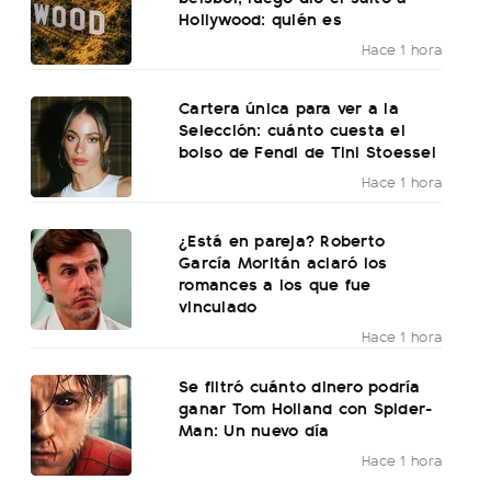
Hollywood: quién es
Hace 1 hora
Cartera única para ver a la
Selección: cuánto cuesta el
bolso de Fendi de Tini Stoessel
Hace 1 hora
¿Está en pareja? Roberto
García Moritán aclaró los
romances a los que fue
vinculado
Hace 1 hora
Se filtró cuánto dinero podría
ganar Tom Holland con Spider-
Man: Un nuevo día
Hace 1 hora