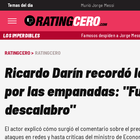
Temas del día
Murió Jorge Messi
LOS IMPERDIBLES
Famosos despiden a Jorge Mess
RATINGCERO >
RATINGCERO
Ricardo Darín recordó 
por las empanadas: "F
descalabro"
El actor explicó cómo surgió el comentario sobre el pre
ataques en redes y hasta críticas del ministro de Econo