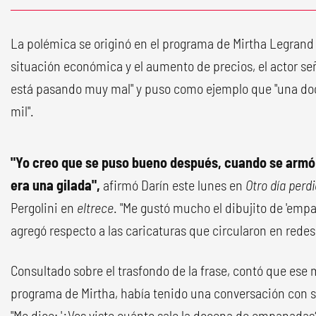
La polémica se originó en el programa de Mirtha Legrand
situación económica y el aumento de precios, el actor s
está pasando muy mal" y puso como ejemplo que "una d
mil".
"Yo creo que se puso bueno después, cuando se armó 
era una gilada",
afirmó Darín este lunes en
Otro día perd
Pergolini en
eltrece
. "Me gustó mucho el dibujito de 'empa
agregó respecto a las caricaturas que circularon en redes
Consultado sobre el trasfondo de la frase, contó que ese m
programa de Mirtha, había tenido una conversación con s
"Me dice: '¿Vos viste cuánto sale la docena de empanadas?'