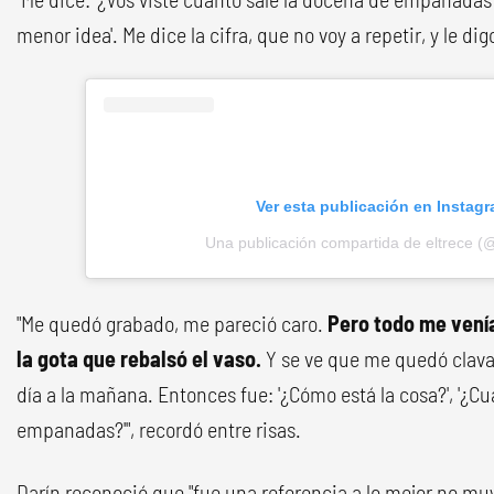
menor idea'. Me dice la cifra, que no voy a repetir, y le digo:
Ver esta publicación en Instag
Una publicación compartida de eltrece (@
"Me quedó grabado, me pareció caro.
Pero todo me venía
la gota que rebalsó el vaso.
Y se ve que me quedó clava
día a la mañana. Entonces fue: '¿Cómo está la cosa?', '¿C
empanadas?'", recordó entre risas.
Darín reconoció que "fue una referencia a lo mejor no muy 