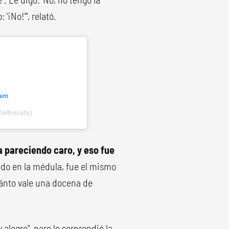
 '¡No!'", relató.
ram
eltrecetv)
 pareciendo caro, y eso fue
do en la médula, fue el mismo
uánto vale una docena de
alegre", pero lo sorprendió la