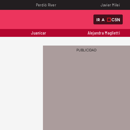
Perdió River
Javier Milei
IR A
Juanicar
Alejandra Maglietti