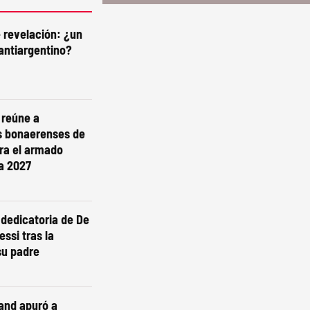
e revelación: ¿un
antiargentino?
i reúne a
s bonaerenses de
ra el armado
ra 2027
dedicatoria de De
essi tras la
su padre
and apuró a