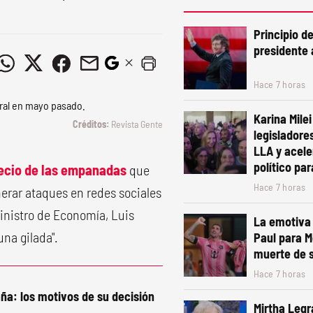
Principio d
presidente 
Hace 7 horas
Karina Mile
Revista Gente
legisladore
LLA y acele
político pa
recio de las empanadas
que
Hace 7 horas
nerar ataques en redes sociales
nistro de Economía, Luis
La emotiva 
una gilada".
Paul para M
muerte de 
Hace 7 horas
aña: los motivos de su decisión
Mirtha Legr