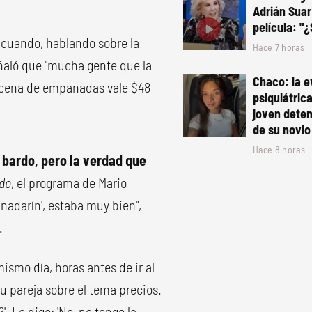
Adrián Suar
película: "
 cuando, hablando sobre la
Hace 7 horas
eñaló que "mucha gente que la
Chaco: la e
ocena de empanadas vale $48
psiquiátric
joven deten
de su novio
Hace 8 horas
bardo, pero la verdad que
ido
, el programa de Mario
nadarín', estaba muy bien",
.
ismo día, horas antes de ir al
u pareja sobre el tema precios.
. Le digo: 'No, no tengo la