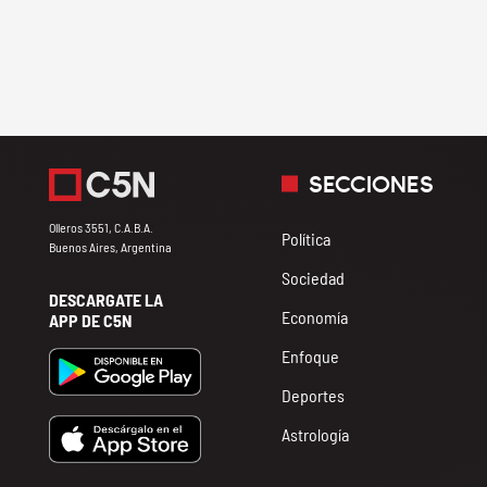
SECCIONES
Olleros 3551, C.A.B.A.
Política
Buenos Aires, Argentina
Sociedad
DESCARGATE LA
Economía
APP DE C5N
Enfoque
Deportes
Astrología