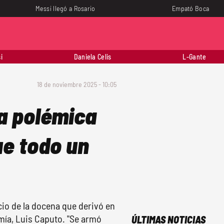
Messi llegó a Rosario
Empató Boca
i
Daniela Celis
L-Gante
18 de noviembre 2025 - 10:05
la polémica
ue todo un
cio de la docena que derivó en
mía, Luis Caputo. "Se armó
ÚLTIMAS NOTICIAS