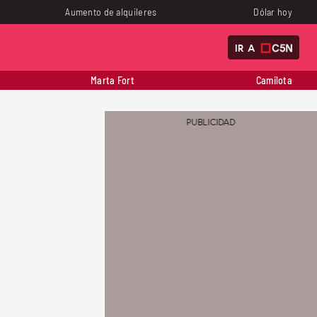
Aumento de alquileres
Dólar hoy
IR A
Marta Fort
Camilota