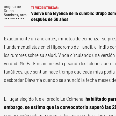
TE PUEDE INTERESAR:
Vuelve una leyenda de la cumbia: Grupo Somb
después de 30 años
Exactamente un año antes, minutos de comenzar su pre
Fundamentalistas en el Hipódromo de Tandil, el Indio co
los rumores sobre su salud. "Anda circulando una versión
verdad. Mr. Parkinson me está pisando los talones, pero a
fanáticos, que sentían hace tiempo que cada misa podía 
desbordar Olavarría cuando se anunció la fecha meses d
El lugar elegido fue el predio La Colmena,
habilitado par
embargo, se estima que la convocatoria superó las 20
organización estaban preparadas para recibir a las olead