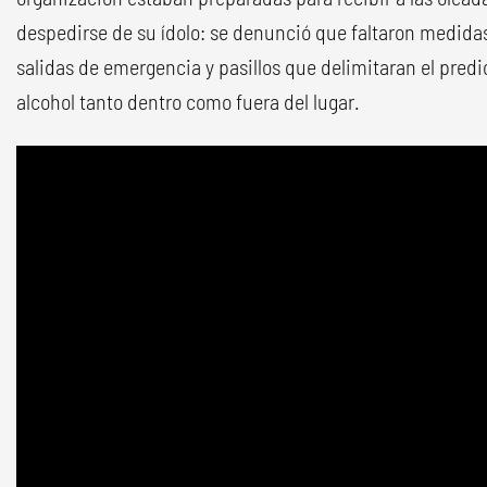
despedirse de su ídolo: se denunció que faltaron medida
salidas de emergencia y pasillos que delimitaran el predi
alcohol tanto dentro como fuera del lugar.