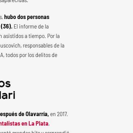
s,
hubo dos personas
 (36).
El informe de la
n asistidos a tiempo. Por la
uscovich, responsables de la
A, todos por los delitos de
los
ari
espués de Olavarría,
en 2017.
talistas en La Plata
,
cantó grandes hits y sorprendió