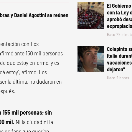
El Gobiern
con la Ley 
ras y Daniel Agostini se reúnen
aprobó desa
expropiaci
Hace 29 minut
sentación con Los
Colapinto s
nfirmó ante 150 mil personas
Italia duran
 de que estoy enfermo, y es
vacaciones:
dejaron"
cá estoy", afirmó. Los
Hace 2 horas
ser la última, no dudaron en
espués.
a 155 mil personas; sin
0 mil.
Ni la ciudad ni la
as de fans que querían