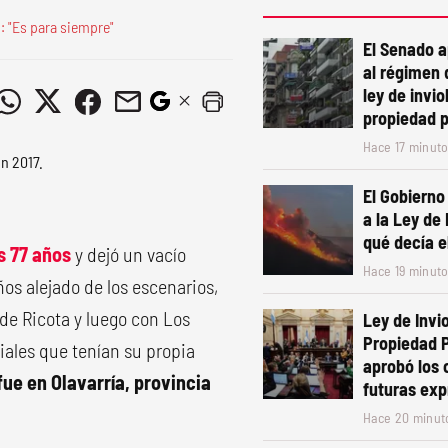
: "Es para siempre"
El Senado 
al régimen 
ley de invio
propiedad 
Hace 17 minut
El Gobierno
a la Ley de
qué decía e
os 77 años
y dejó un vacío
Hace 19 minut
ños alejado de los escenarios,
de Ricota y luego con Los
Ley de Invio
Propiedad P
ales que tenían su propia
aprobó los
fue en Olavarría, provincia
futuras exp
Hace 20 minut