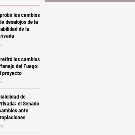
aprobó los cambios
de desalojos de la
labilidad de la
privada
os
 retiró los cambios
 Manejo del Fuego:
l proyecto
os
labilidad de
rivada: el Senado
 cambios ante
ropiaciones
os