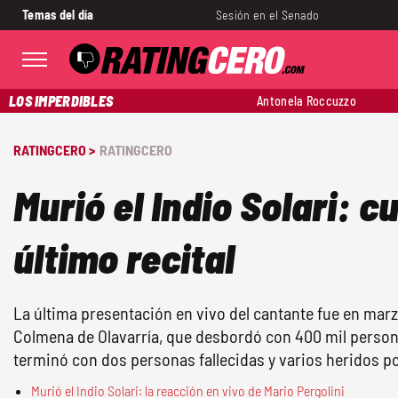
Temas del día
Sesión en el Senado
LOS IMPERDIBLES
Antonela Roccuzzo
RATINGCERO >
RATINGCERO
Murió el Indio Solari: c
último recital
La última presentación en vivo del cantante fue en marz
Colmena de Olavarría, que desbordó con 400 mil persona
terminó con dos personas fallecidas y varios heridos po
Murió el Indio Solari: la reacción en vivo de Mario Pergolini