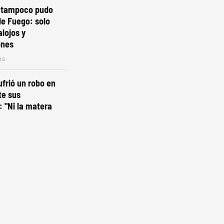
o tampoco pudo
de Fuego: solo
lojos y
ones
os
ufrió un robo en
te sus
 "Ni la matera