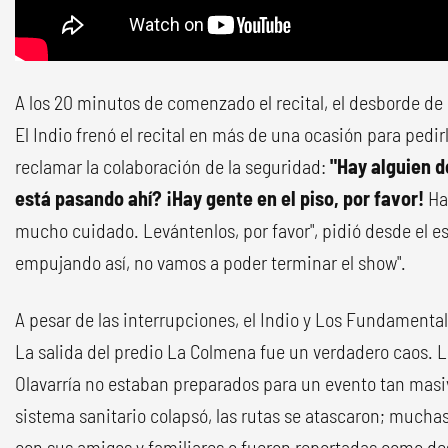
A los 20 minutos de comenzado el recital, el desborde de
El Indio frenó el recital en más de una ocasión para pedi
reclamar la colaboración de la seguridad:
"Hay alguien 
está pasando ahí? ¡Hay gente en el piso, por favor!
Ha
mucho cuidado. Levántenlos, por favor", pidió desde el esc
empujando así, no vamos a poder terminar el show".
A pesar de las interrupciones, el Indio y Los Fundamenta
La salida del predio La Colmena fue un verdadero caos. L
Olavarría no estaban preparados para un evento tan masivo
sistema sanitario colapsó, las rutas se atascaron; mucha
con sus amigos y familiares o fueron reportadas como d