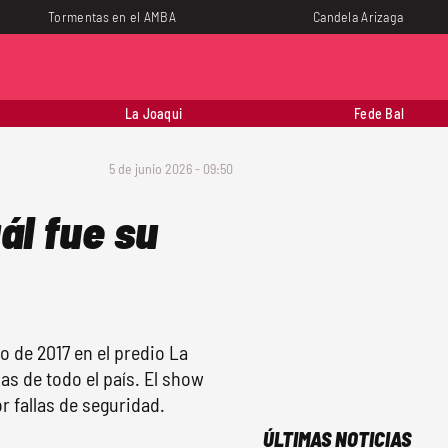
Tormentas en el AMBA
Candela Arizaga
La Joaqui
Fede Bal
5 de junio 2026 - 09:50
uál fue su
o de 2017 en el predio La
s de todo el país. El show
r fallas de seguridad.
ÚLTIMAS NOTICIAS