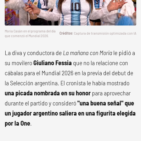
Moria Casán en el programa del día
Captura de transmisión optimizada con IA
que comenzó el Mundial 2026.
La diva y conductora de
La mañana con Moria
le pidió a
su movilero
Giuliano Fessia
que no la relacione con
cábalas para el Mundial 2026 en la previa del debut de
la Selección argentina. El cronista le había mostrado
una picada nombrada en su honor
para aprovechar
durante el partido y consideró
"una buena señal" que
un jugador argentino saliera en una figurita elegida
por la One
.