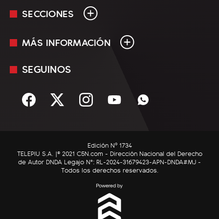
SECCIONES
MÁS INFORMACIÓN
En Vivo
Minuto Uno
SEGUINOS
Mediakit
Política
Términos y condiciones
Sociedad
Rss
Economía
Enfoque
Edición Nº 1734
C5N Autos
TELEPIU S.A. |© 2021 C5N.com - Dirección Nacional del Derecho
de Autor DNDA Legajo N°: RL-2024-31679423-APN-DNDA#MJ -
RatingCero
Todos los derechos reservados.
Deportes
Lifestyle