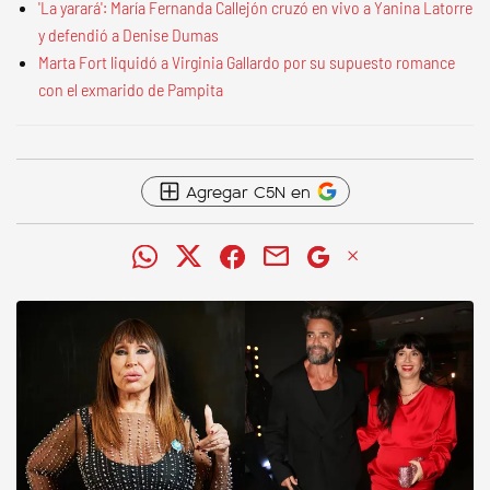
'La yarará': María Fernanda Callejón cruzó en vivo a Yanina Latorre
y defendió a Denise Dumas
Marta Fort liquidó a Virginia Gallardo por su supuesto romance
con el exmarido de Pampita
Agregar C5N en