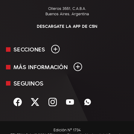
Olleros 3551, C.A.B.A.
Buenos Aires, Argentina
DESCARGATE LA APP DE C5N
SECCIONES
MÁS INFORMACIÓN
En Vivo
Minuto Uno
SEGUINOS
Mediakit
Política
Términos y condiciones
Sociedad
Rss
Economía
Enfoque
Edición Nº 1734
C5N Autos