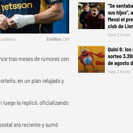
"Se sentaba
sus hijos", 
Messi el pr
club de Lio
Hace 2 horas
cotidiano.
C5N
Quini 6: los
sorteo 3.39
ance tras meses de rumores con
de agosto 
Hace 2 horas
rteño, en un plan relajado y
n luego la replicó, oficializando
 postal era reciente y sumó