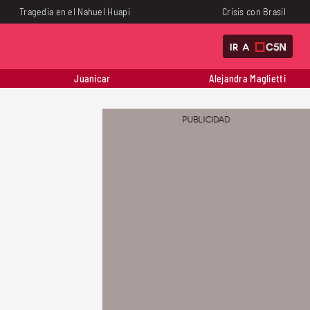
Tragedia en el Nahuel Huapi
Crisis con Brasil
IR A
Juanicar
Alejandra Maglietti