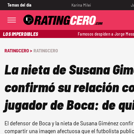
Temas del día
Karina Milei
J
LOS IMPERDIBLES
Famosos despiden a Jorge Mess
RATINGCERO >
RATINGCERO
La nieta de Susana Gi
confirmó su relación c
jugador de Boca: de qui
El defensor de Boca y la nieta de Susana Giménez confir
compartir una imagen afectuosa que el futbolista publi