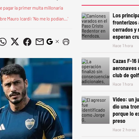
e pagar la primer multa millonaria
Los princip
re Mauro Icardi: 'No me lo podían...'
fronterizos 
cerrados y
esperan cru
Hace 1 hora
Cazas F-16 
aeronaves c
club de gol
Hace 1 hora
Video: un j
dio una tro
porque lo e
preso
Hace 2 horas