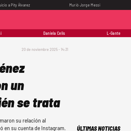
uicio a Pity Álvarez
Murió Jorge Messi
i
Daniela Celis
L-Gante
20 de noviembre 2025 - 14:31
ménez
on un
én se trata
maron su relación al
có en su cuenta de Instagram.
ÚLTIMAS NOTICIAS