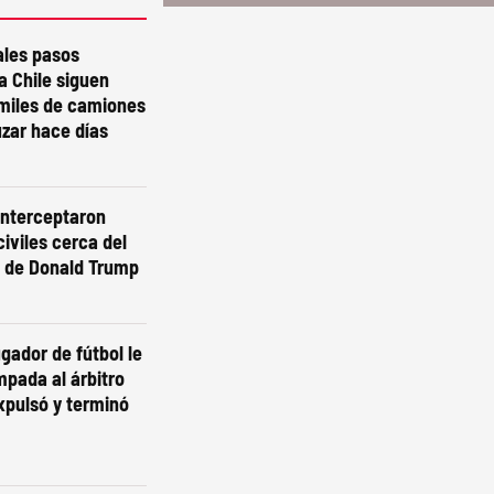
ales pasos
a Chile siguen
 miles de camiones
zar hace días
interceptaron
iviles cerca del
f de Donald Trump
ugador de fútbol le
mpada al árbitro
xpulsó y terminó