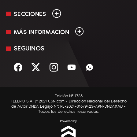
SECCIONES
MÁS INFORMACIÓN
En Vivo
Minuto Uno
SEGUINOS
Mediakit
Política
Términos y condiciones
Sociedad
Rss
Economía
Enfoque
Edición Nº 1735
C5N Autos
TELEPIU S.A. |© 2021 C5N.com - Dirección Nacional del Derecho
de Autor DNDA Legajo N°: RL-2024-31679423-APN-DNDA#MJ -
RatingCero
Todos los derechos reservados.
Deportes
Lifestyle