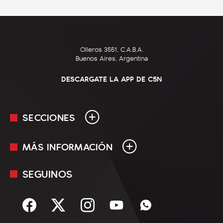
Olleros 3551, C.A.B.A.
Buenos Aires, Argentina
DESCARGATE LA APP DE C5N
SECCIONES
MÁS INFORMACIÓN
En Vivo
Minuto Uno
SEGUINOS
Mediakit
Política
Términos y condiciones
Sociedad
Rss
Economía