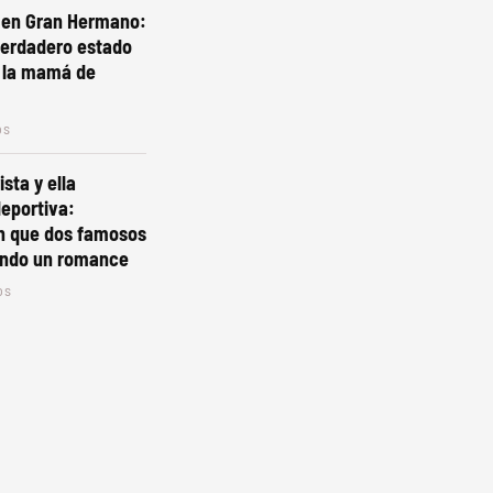
en Gran Hermano:
verdadero estado
e la mamá de
os
sta y ella
deportiva:
n que dos famosos
iando un romance
os