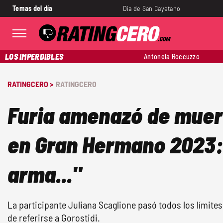
Temas del día
Día de San Cayetano
LOS IMPERDIBLES
Antonela Roccuzzo
RATINGCERO >
RATINGCERO
Furia amenazó de muert
en Gran Hermano 2023:
arma..."
La participante Juliana Scaglione pasó todos los límites
de referirse a Gorostidi.