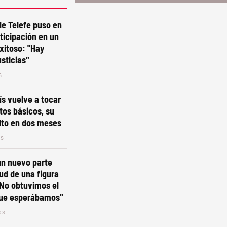
de Telefe puso en
ticipación en un
xitoso: "Hay
sticias"
s
ís vuelve a tocar
tos básicos, su
lto en dos meses
os
un nuevo parte
lud de una figura
"No obtuvimos el
que esperábamos"
os