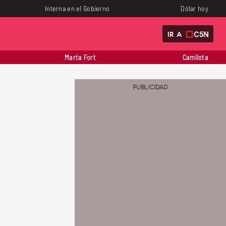
Interna en el Gobierno
Dólar hoy
IR A
Marta Fort
Camilota