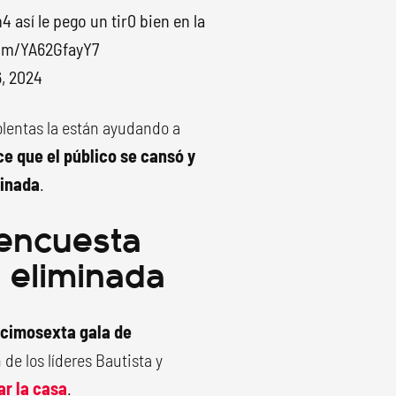
así le pego un tir0 bien en la
com/YA62GfayY7
6, 2024
olentas la están ayudando a
e que el público se cansó y
minada
.
 encuesta
 eliminada
ecimosexta gala de
 de los líderes Bautista y
ar la casa
.