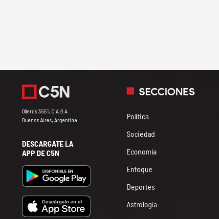
SECCIONES
Olleros 3551, C.A.B.A.
Política
Buenos Aires, Argentina
Sociedad
DESCARGATE LA
Economía
APP DE C5N
Enfoque
Deportes
Astrología