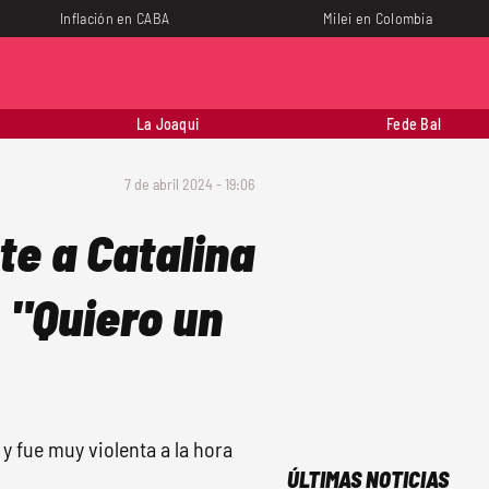
Inflación en CABA
Milei en Colombia
La Joaqui
Fede Bal
7 de abril 2024 - 19:06
e a Catalina
 "Quiero un
 y fue muy violenta a la hora
ÚLTIMAS NOTICIAS