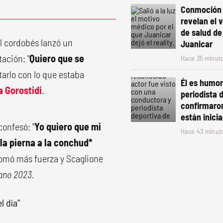
Conmoción 
revelan el 
de salud d
l cordobés lanzó un
Juanicar
ación: "
Quiero que se
Hace 35 minut
tarlo con lo que estaba
Él es humori
 Gorostidi
.
periodista 
confirmaro
están inic
onfesó: "
Yo quiero que mi
Hace 43 minut
la pierna a la conchud*
 tomó más fuerza y Scaglione
ano 2023
.
l día"