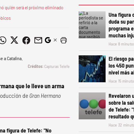
mó quién será el próximo eliminado
Una figura 
óbicos
duda su par
programa e
muchas inju
Hace 8 minuto
El riesgo pa
los 450 pun
Capturas Telefe
nivel más a
Hace 15 minut
ermana que le lleve un arma
producción de
Gran Hermano
Revelaron 
sobre la sa
de Telefe: 
resultado 
Hace 32 minut
na figura de Telefe: "No