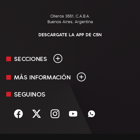
Olleros 3551, C.A.B.A.
Buenos Aires, Argentina
DESCARGATE LA APP DE C5N
SECCIONES
MÁS INFORMACIÓN
En Vivo
Minuto Uno
SEGUINOS
Mediakit
Política
Términos y condiciones
Sociedad
Rss
Economía
Enfoque