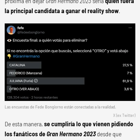
próxima en dejar
Gran Hermano 2023
sería
quien fuera
la principal candidata a ganar el reality show
.
Las encuestas de Fede Bongiorno están conectadas a la realidad.
X (ex Twitter)
De esta manera,
se cumpliría lo que vienen pidiendo
los fanáticos de
Gran Hermano 2023
desde que