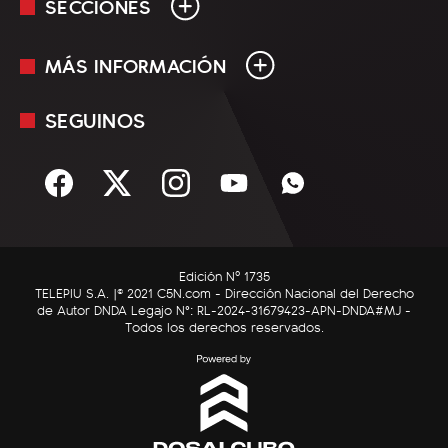
SECCIONES
MÁS INFORMACIÓN
En Vivo
Minuto Uno
SEGUINOS
Mediakit
Política
Términos y condiciones
Sociedad
Rss
Economía
Enfoque
Edición Nº 1735
C5N Autos
TELEPIU S.A. |© 2021 C5N.com - Dirección Nacional del Derecho
de Autor DNDA Legajo N°: RL-2024-31679423-APN-DNDA#MJ -
RatingCero
Todos los derechos reservados.
Deportes
Lifestyle
Astrología