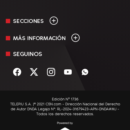
SECCIONES
MÁS INFORMACIÓN
En Vivo
Minuto Uno
SEGUINOS
Mediakit
Política
Términos y condiciones
Sociedad
Rss
Economía
Enfoque
Edición Nº 1736
C5N Autos
TELEPIU S.A. |© 2021 C5N.com - Dirección Nacional del Derecho
de Autor DNDA Legajo N°: RL-2024-31679423-APN-DNDA#MJ -
RatingCero
Todos los derechos reservados.
Deportes