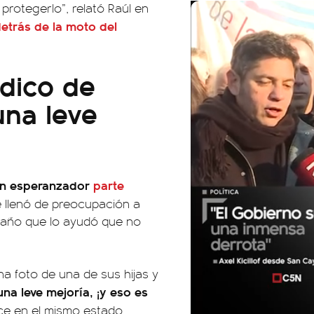
protegerlo”, relató Raúl en
detrás de la moto del
dico de
una leve
 un esperanzador
parte
ue llenó de preocupación a
traño que lo ayudó que no
na foto de una de sus hijas y
na leve mejoría, ¡y eso es
ce en el mismo estado,