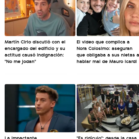
Martín Cirio discutió con el
El video que complica a
encargado del edificio y su
Nora Colosimo: aseguran
actitud causó indignación:
que obligaba a sus nietas 
"No me jodan"
hablar mal de Mauro Icardi
La impactante
"Es ridículo": desde la casa