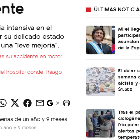
ente
ÚLTIMAS NOTICIA
a intensiva en el
Milei lle
r su delicado estado
participa
asunción
una “leve mejoría”.
de la Esp
ras su accidente en moto:
El dólar c
del hospital donde Thiago
semana c
alcista y
$1.500
Tras el p
ciclogéne
frío polar
un año y 9 meses
alertas p
temperat