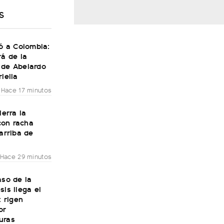
S
gó a Colombia:
rá de la
 de Abelardo
riella
Hace 17 minutos
ierra la
on racha
 arriba de
Hace 29 minutos
aso de la
sis llega el
: rigen
or
uras