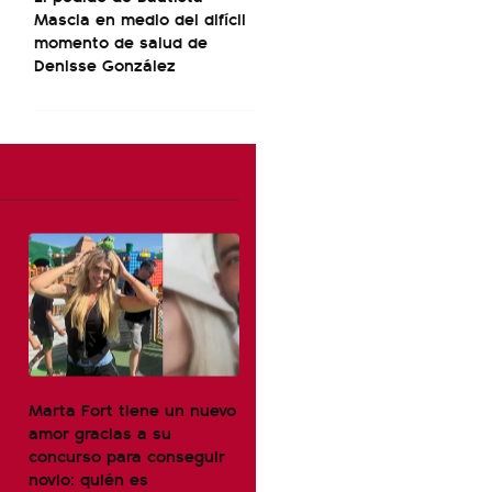
Mascia en medio del difícil
momento de salud de
Denisse González
Marta Fort tiene un nuevo
amor gracias a su
concurso para conseguir
novio: quién es