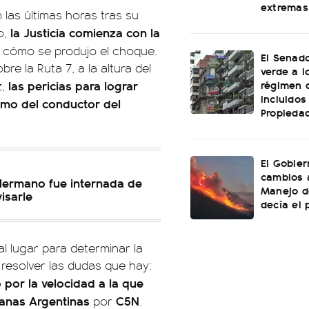
extremas
 las últimas horas tras su
la Justicia comienza con la
o,
y cómo se produjo el choque.
El Senado
re la Ruta 7, a la altura del
verde a l
régimen 
las pericias para lograr
z,
incluidos
como del conductor del
Propiedad
El Gobier
cambios 
Hermano fue internada de
Manejo d
isarle
decía el 
al lugar para determinar la
resolver las dudas que hay:
 por la velocidad a la que
anas Argentinas
C5N
por
.