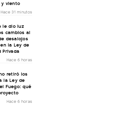
 y viento
Hace 31 minutos
 le dio luz
os cambios al
de desalojos
 en la Ley de
 Privada
Hace 6 horas
no retiró los
a la Ley de
el Fuego: qué
proyecto
Hace 6 horas