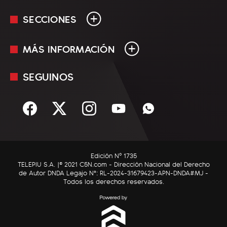
SECCIONES
MÁS INFORMACIÓN
En Vivo
Minuto Uno
SEGUINOS
Mediakit
Política
Términos y condiciones
Sociedad
Rss
Economía
Enfoque
Edición Nº 1735
C5N Autos
TELEPIU S.A. |© 2021 C5N.com - Dirección Nacional del Derecho
de Autor DNDA Legajo N°: RL-2024-31679423-APN-DNDA#MJ -
RatingCero
Todos los derechos reservados.
Deportes
Lifestyle