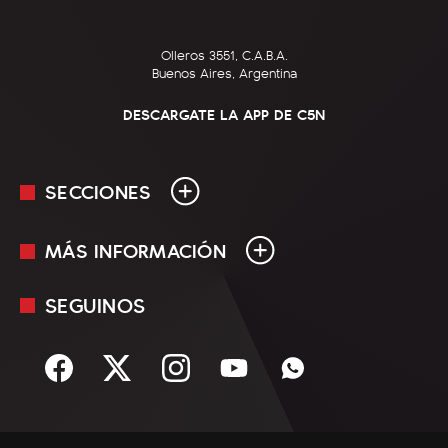
Olleros 3551, C.A.B.A.
Buenos Aires, Argentina
DESCARGATE LA APP DE C5N
SECCIONES
MÁS INFORMACIÓN
En Vivo
Minuto Uno
SEGUINOS
Mediakit
Política
Términos y condiciones
Sociedad
Rss
Economía
Enfoque