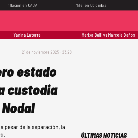
Inflación en CABA
Milei en Colombia
Yanina Latorre
Marixa Balli vs Marcela Baños
21 de noviembre 2025 - 23:28
ero estado
la custodia
n Nodal
 a pesar de la separación, la
ti.
ÚLTIMAS NOTICIAS