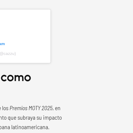
ram
(@cazzu)
a como
 los
Premios MOTY 2025
, en
ento que subraya su impacto
rbana latinoamericana.