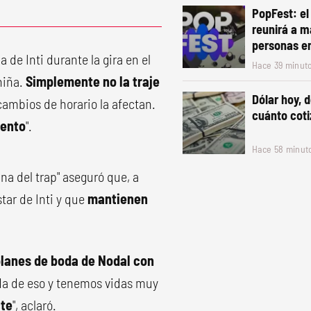
PopFest: el
reunirá a m
personas e
a de Inti durante la gira en el
Hace 39 minut
niña.
Simplemente no la traje
Dólar hoy, d
s cambios de horario la afectan.
cuánto coti
mento
".
Hace 58 minut
na del trap" aseguró que, a
tar de Inti y que
mantienen
lanes de boda de Nodal con
ada de eso y tenemos vidas muy
cte
", aclaró.