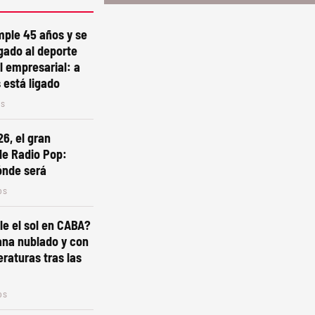
mple 45 años y se
gado al deporte
l empresarial: a
está ligado
os
6, el gran
de Radio Pop:
ónde será
os
e el sol en CABA?
ana nublado y con
raturas tras las
os