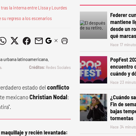
tras la interna entre Lissa y Lourdes
Federer cu
e su regreso a los escenarios
mantiene li
desde un ro
qué marcas 
Hace 17 minut
PopFest 202
encuentro 
a.
Redes Sociales
cuándo y d
Hace 23 minut
 verdadero estado del
conflicto
ante mexicano
Christian Nodal
:
¿Cuándo sal
Fin de sem
tira".
bajas tempe
tormentas
Hace 34 minut
 maquillaje y recién levantada: