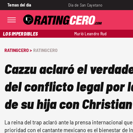
Temas del día
Día de San Cayetano
LOS IMPERDIBLES
Murió Leandro Rud
RATINGCERO >
RATINGCERO
Cazzu aclaró el verdad
del conflicto legal por 
de su hija con Christia
La reina del trap aclaró ante la prensa internacional que
prioridad con el cantante mexicano es el bienestar de In