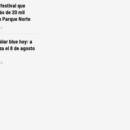
 festival que
ás de 20 mil
n Parque Norte
os
ólar blue hoy: a
za el 8 de agosto
os