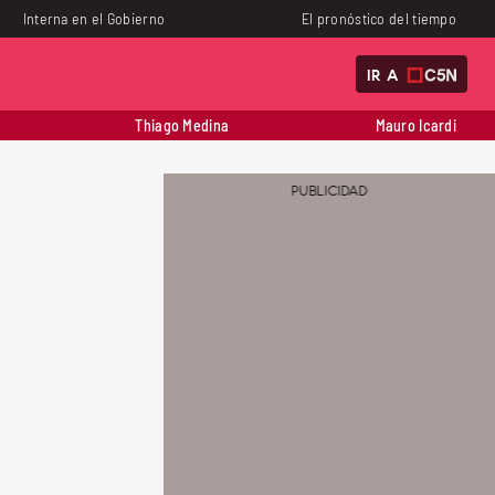
Interna en el Gobierno
El pronóstico del tiempo
IR A
Thiago Medina
Mauro Icardi