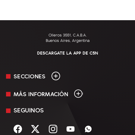
Olleros 3551, C.A.B.A.
Buenos Aires, Argentina
DESCARGATE LA APP DE C5N
SECCIONES
MÁS INFORMACIÓN
En Vivo
Minuto Uno
SEGUINOS
Mediakit
Política
Términos y condiciones
Sociedad
Rss