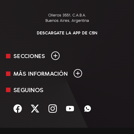
Olleros 3551, C.A.B.A.
Buenos Aires, Argentina
DESCARGATE LA APP DE C5N
SECCIONES
MÁS INFORMACIÓN
En Vivo
Minuto Uno
SEGUINOS
Mediakit
Política
Términos y condiciones
Sociedad
Rss
Economía
Enfoque