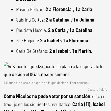
Rosina Beltrán:
2 a Florencia
y
1 a Carla
.
Sabrina Cortez:
2 a Catalina
y
1 a Juliana
.
Bautista Mascia:
2 a Carla
y
1 a Catalina
.
Zoe Bogach:
2 a Isabel
y
1 a Florencia
.
Carla De Stefano:
2 a Isabel
y
1 a Martín
.
Así quedó la placa a la espera de lo que decida el líder semanal.
Captura Telefe
Como Nicolás
no pudo votar por su sanción
, esto se
tradujo en los siguientes resultados:
Carla (11), Isabel