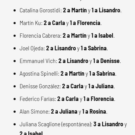
Catalina Gorostidi:
2 a Martín
y
1 a Lisandro
.
Martín Ku:
2 a Carla
y
1 a Florencia
.
Florencia Cabrera:
2 a Martín
y
1 a Isabel
.
Joel Ojeda:
2 a Lisandro
y
1 a Sabrina
.
Emmanuel Vich:
2 a Lisandro
y
1 a Denisse
.
Agostina Spinelli:
2 a Martín
y
1 a Sabrina
.
Denisse González:
2 a Carla
y
1 a Juliana
.
Federico Farías:
2 a Carla
y
1 a Florencia
.
Alan Simone:
2 a Juliana
y
1 a Rosina
.
Juliana Scaglione (espontánea):
3 a Lisandro
y
2 a Isabel
.