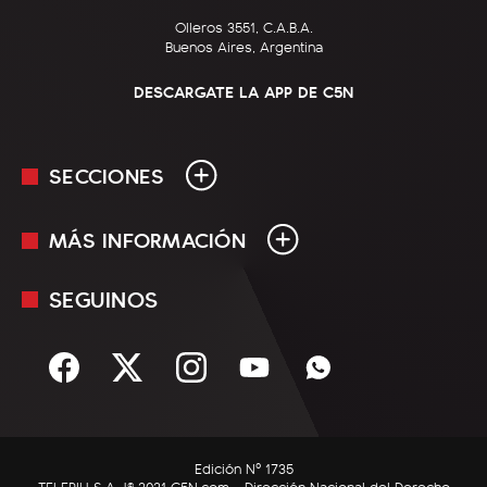
Olleros 3551, C.A.B.A.
Buenos Aires, Argentina
DESCARGATE LA APP DE C5N
SECCIONES
MÁS INFORMACIÓN
En Vivo
Minuto Uno
SEGUINOS
Mediakit
Política
Términos y condiciones
Sociedad
Rss
Economía
Enfoque
Edición Nº 1735
C5N Autos
TELEPIU S.A. |© 2021 C5N.com - Dirección Nacional del Derecho