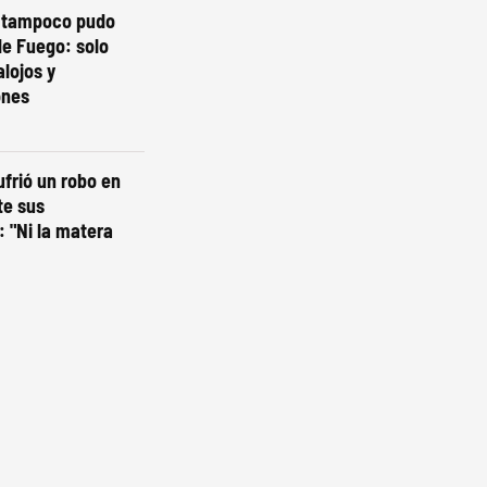
o tampoco pudo
de Fuego: solo
lojos y
ones
ufrió un robo en
te sus
 "Ni la matera