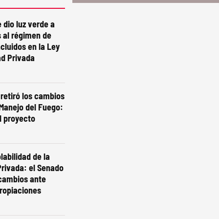
 dio luz verde a
 al régimen de
ncluidos en la Ley
ad Privada
 retiró los cambios
 Manejo del Fuego:
l proyecto
labilidad de la
rivada: el Senado
 cambios ante
ropiaciones