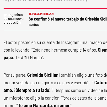
TE PUEDE INTERESAR:
Se confirmó el nuevo trabajo de Griselda Sicil
series
El actor posteó en su cuenta de Instagram una imagen de
con la leyenda: "Esta nena hermosa cumple 14 años
. Sie
papá.
TE AMO Margui"
.
Por su parte,
Griselda Siciliani
también eligió una foto d
menor vestida con un gorro a colores y escribió: .
"Catorc
amo. ¡Siempre a tu lado!"
. Después sumó un video de l
un micrófono: eligió la canción
Flores celestes
de la band
tierno:
"Te amo Margarita, mi amor".