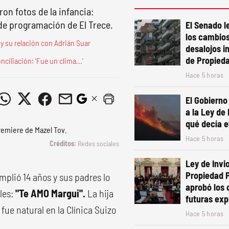
on fotos de la infancia:
 de programación de El Trece.
El Senado le
los cambios
a y su relación con Adrián Suar
desalojos i
de Propied
nciliación: 'Fue un clima...'
Hace 5 horas
El Gobierno
a la Ley de
qué decía e
Hace 5 horas
Redes sociales
Ley de Invio
Propiedad P
umplió 14 años y sus padres lo
aprobó los
les:
"Te AMO Margui".
La hija
futuras exp
fue natural en la Clínica Suizo
Hace 5 horas