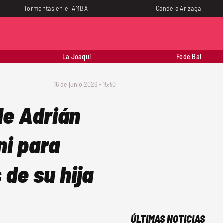
Tormentas en el AMBA
Candela Arizaga
La Joaqui
Fede Bal
16 de junio 2026 - 15:50
de Adrián
ni para
de su hija
ÚLTIMAS NOTICIAS