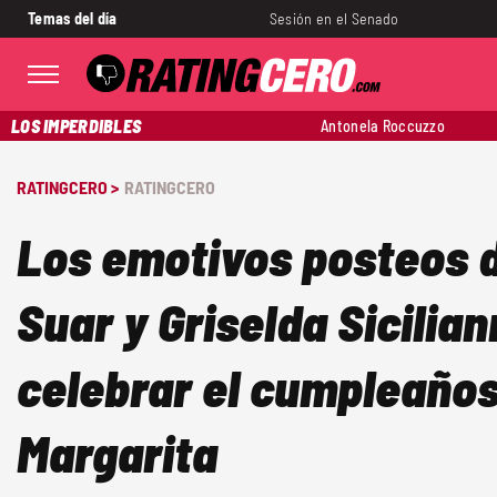
Temas del día
Sesión en el Senado
LOS IMPERDIBLES
Antonela Roccuzzo
RATINGCERO >
RATINGCERO
Los emotivos posteos 
Suar y Griselda Sicilian
celebrar el cumpleaños 
Margarita