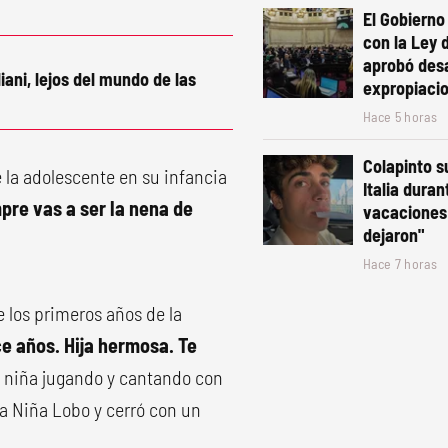
El Gobiern
con la Ley 
aprobó desa
iani, lejos del mundo de las
expropiaci
Hace 5 horas
Colapinto s
 la adolescente en su infancia
Italia duran
mpre vas a ser la nena de
vacaciones:
dejaron"
Hace 7 horas
e los primeros años de la
e años. Hija hermosa. Te
a niña jugando y cantando con
a Niña Lobo y cerró con un