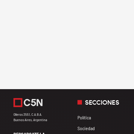
SECCIONES
Olleros 3551, C.A.B.A.
Política
Buenos Aires, Argentina
Sociedad