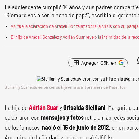
La adolescente cumplió 14 años y sus padres compartier
"Siempre vas a ser la nena de papá", escribió el gerente
Así fue la aclaración de Araceli González sobre la crisis con su parej
El hijo de Araceli González y Adrián Suar reveló la intimidad de la reco
Agregar C5N en
Siciliani y Suar estuvieron con su hija en la avant premiere de Mazel Tov.
La hija de
Adrián Suar
y
Griselda Siciliani
, Margarita, c
celebraron con
mensajes y fotos
retro en las redes socia
de los famosos,
nació el 15 de junio de 2012,
en un parto 
Argentina de la Ciudad, y la beba pesó 4,160 kg.