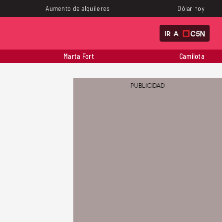
Aumento de alquileres
Dólar hoy
IR A
Marta Fort
Camilota