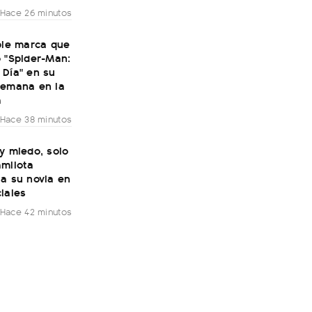
Hace 26 minutos
ble marca que
 "Spider-Man:
 Día" en su
semana en la
a
Hace 38 minutos
y miedo, solo
amilota
a su novia en
iales
Hace 42 minutos