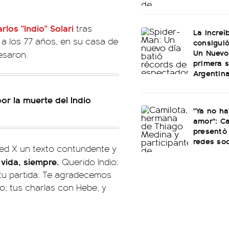
rlos "Indio" Solari
tras
La increí
 a los 77 años, en su casa de
consiguió
Un Nuevo
esaron.
primera 
Argentin
or la muerte del Indio
"Ya no ha
amor": C
presentó 
redes soc
red X un texto contundente y
a vida, siempre.
Querido Indio:
tu partida. Te agradecemos
o; tus charlas con Hebe, y