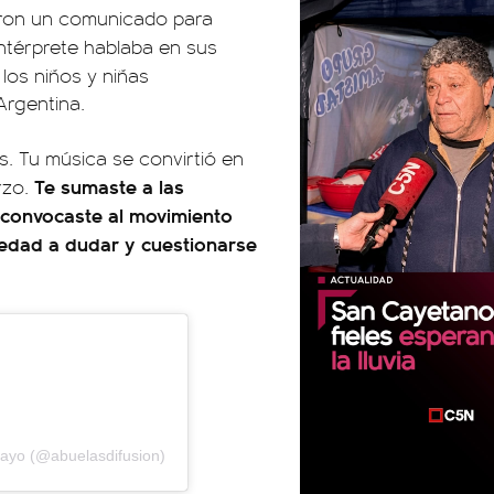
ron un comunicado para
ntérprete hablaba en sus
 los niños y niñas
Argentina.
 Tu música se convirtió en
Te sumaste a las
rzo.
 convocaste al movimiento
iedad a dudar y cuestionarse
Mayo (@abuelasdifusion)
00:00
00:00