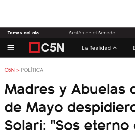
Temas del día
Sesión en el Senado
La Realidad
C5N >
POLÍTICA
Madres y Abuelas d
de Mayo despidiero
Solari: "Sos etern