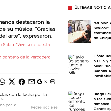
ÚLTIMAS NOTICIA
manos destacaron la
"Mi plan 
 de su música. "Gracias
Scaloni": 
contunde
del arte", expresaron.
de Chiqui
 Solari: "Vivir solo cuesta
Flávio Bo
 la bandera de la verdadera
a Lula y 
Milei: "R
Buenos A
inevitabl
Diego Le
a los ru
romance 
cha por la
Redes sociales
Gonet: qu