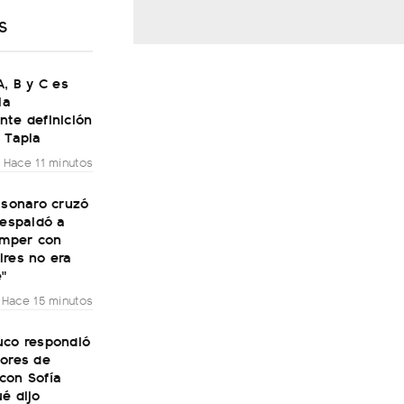
S
A, B y C es
la
nte definición
 Tapia
Hace 11 minutos
lsonaro cruzó
respaldó a
omper con
ires no era
e"
Hace 15 minutos
uco respondió
mores de
con Sofía
é dijo