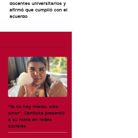
docentes universitarios y
afirmó que cumplió con el
acuerdo
"Ya no hay miedo, solo
amor": Camilota presentó
a su novia en redes
sociales