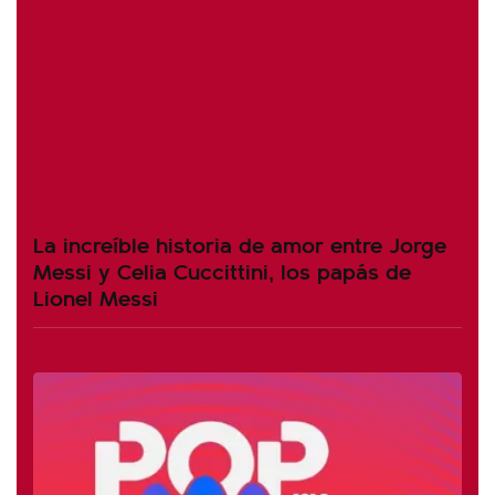
La increíble historia de amor entre Jorge
Messi y Celia Cuccittini, los papás de
Lionel Messi