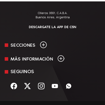
Olleros 3551, C.A.B.A.
Buenos Aires, Argentina
DESCARGATE LA APP DE C5N
SECCIONES
MÁS INFORMACIÓN
En Vivo
Minuto Uno
SEGUINOS
Mediakit
Política
Términos y condiciones
Sociedad
Rss
Economía
Enfoque